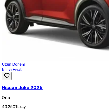
Uzun Dönem
En İyi Fiyat
Nissan Juke 2025
Orta
43.250
TL/ay