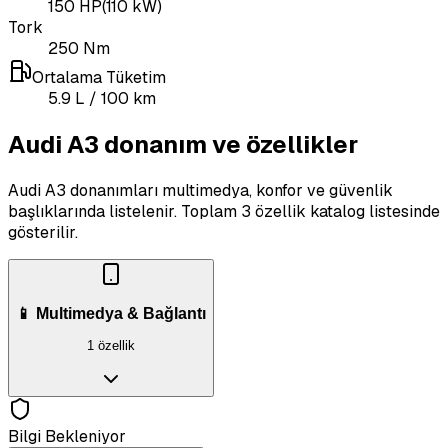
150
HP
(
110
kW)
Tork
250
Nm
Ortalama Tüketim
5.9
L
/ 100 km
Audi A3 donanım ve özellikler
Audi A3 donanımları multimedya, konfor ve güvenlik
başlıklarında listelenir.
Toplam 3 özellik katalog listesinde
gösterilir.
📱 Multimedya & Bağlantı
1 özellik
Bilgi Bekleniyor