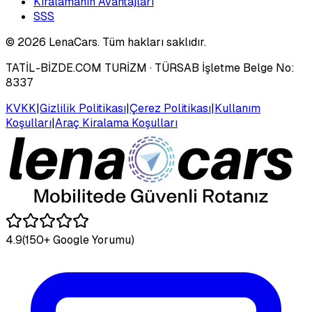
Kiralamanın Avantajları
SSS
©
2026
LenaCars. Tüm hakları saklıdır.
TATİL-BİZDE.COM TURİZM
· TÜRSAB İşletme Belge No:
8337
KVKK
|
Gizlilik Politikası
|
Çerez Politikası
|
Kullanım
Koşulları
|
Araç Kiralama Koşulları
4.9
(150+ Google Yorumu)