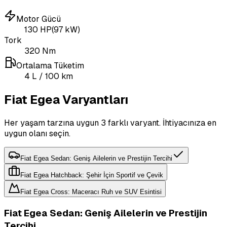
Motor Gücü
130
HP
(
97
kW)
Tork
320
Nm
Ortalama Tüketim
4
L
/ 100 km
Fiat Egea Varyantları
Her yaşam tarzına uygun 3 farklı varyant. İhtiyacınıza en
uygun olanı seçin.
Fiat Egea Sedan: Geniş Ailelerin ve Prestijin Tercihi
Fiat Egea Hatchback: Şehir İçin Sportif ve Çevik
Fiat Egea Cross: Maceracı Ruh ve SUV Esintisi
Fiat Egea Sedan: Geniş Ailelerin ve Prestijin
Tercihi