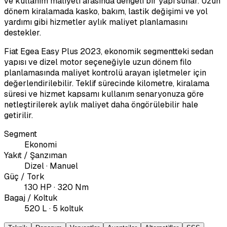
ve kullanım maliyeti arasında dengeli bir yapı sunar. Uzun
dönem kiralamada kasko, bakım, lastik değişimi ve yol
yardımı gibi hizmetler aylık maliyet planlamasını
destekler.
Fiat Egea Easy Plus 2023, ekonomik segmentteki sedan
yapısı ve dizel motor seçeneğiyle uzun dönem filo
planlamasında maliyet kontrolü arayan işletmeler için
değerlendirilebilir. Teklif sürecinde kilometre, kiralama
süresi ve hizmet kapsamı kullanım senaryonuza göre
netleştirilerek aylık maliyet daha öngörülebilir hale
getirilir.
Segment
Ekonomi
Yakıt / Şanzıman
Dizel · Manuel
Güç / Tork
130 HP · 320 Nm
Bagaj / Koltuk
520 L · 5 koltuk