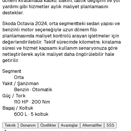
dönem kiralamada kasko, bakım, lastik değişimi ve yol
yardımı gibi hizmetler aylık maliyet planlamasını
destekler.
Skoda Octavia 2024, orta segmentteki sedan yapısı ve
benzinli motor seçeneğiyle uzun dönem filo
planlamasında maliyet kontrolü arayan işletmeler için
değerlendirilebilir. Teklif sürecinde kilometre, kiralama
süresi ve hizmet kapsamı kullanım senaryonuza göre
netleştirilerek aylık maliyet daha öngörülebilir hale
getirilir.
Segment
Orta
Yakıt / Şanzıman
Benzin · Otomatik
Güç / Tork
110 HP · 200 Nm
Bagaj / Koltuk
600 L · 5 koltuk
Teknik
Donanım
Özellikler
Avantajlar
Alternatifler
SSS