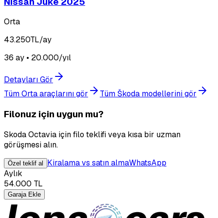
Nissan Juke 2025
Orta
43.250
TL/ay
36 ay • 20.000/yıl
Detayları Gör
Tüm Orta araçlarını gör
Tüm Škoda modellerini gör
Filonuz için uygun mu?
Skoda Octavia için filo teklifi veya kısa bir uzman
görüşmesi alın.
Kiralama vs satın alma
WhatsApp
Özel teklif al
Aylık
54.000
TL
Garaja Ekle