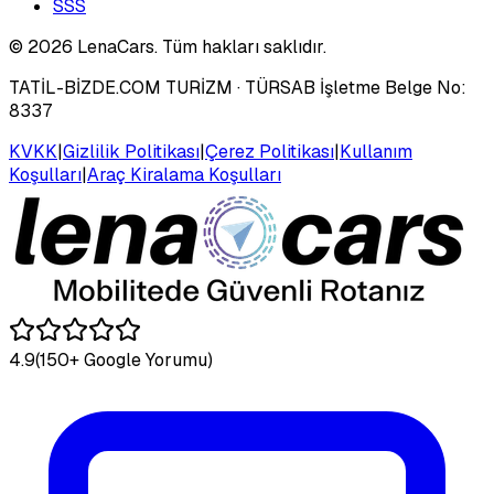
SSS
©
2026
LenaCars. Tüm hakları saklıdır.
TATİL-BİZDE.COM TURİZM
· TÜRSAB İşletme Belge No:
8337
KVKK
|
Gizlilik Politikası
|
Çerez Politikası
|
Kullanım
Koşulları
|
Araç Kiralama Koşulları
4.9
(150+ Google Yorumu)