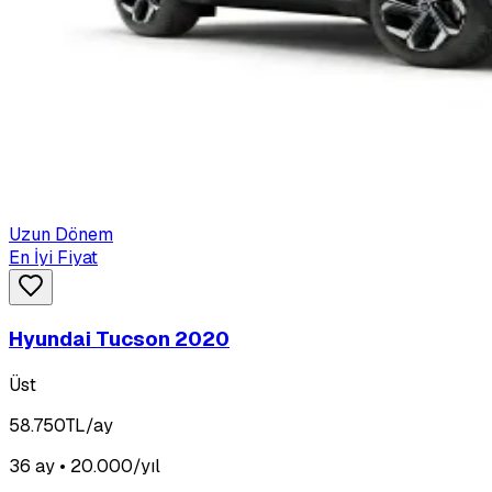
Uzun Dönem
En İyi Fiyat
Hyundai Tucson 2020
Üst
58.750
TL/ay
36 ay • 20.000/yıl