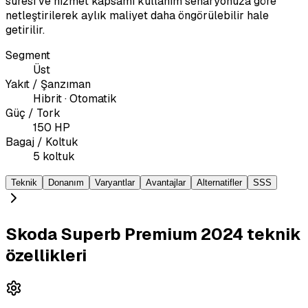
süresi ve hizmet kapsamı kullanım senaryonuza göre
netleştirilerek aylık maliyet daha öngörülebilir hale
getirilir.
Segment
Üst
Yakıt / Şanzıman
Hibrit · Otomatik
Güç / Tork
150 HP
Bagaj / Koltuk
5 koltuk
Teknik
Donanım
Varyantlar
Avantajlar
Alternatifler
SSS
Skoda Superb Premium 2024 teknik
özellikleri