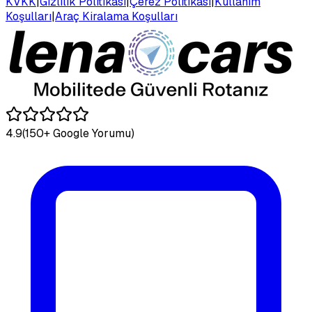
KVKK
|
Gizlilik Politikası
|
Çerez Politikası
|
Kullanım
Koşulları
|
Araç Kiralama Koşulları
4.9
(150+ Google Yorumu)