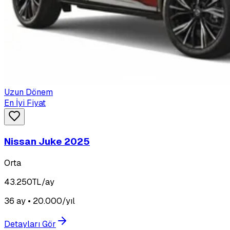
Uzun Dönem
En İyi Fiyat
Nissan Juke 2025
Orta
43.250
TL/ay
36 ay • 20.000/yıl
Detayları Gör