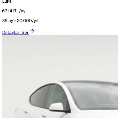
Lüks
63.141
TL/ay
36 ay • 20.000/yıl
Detayları Gör