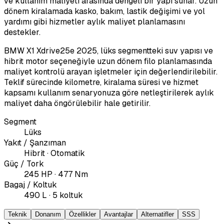
ve kullanım maliyeti arasında dengeli bir yapı sunar. Uzun
dönem kiralamada kasko, bakım, lastik değişimi ve yol
yardımı gibi hizmetler aylık maliyet planlamasını
destekler.
BMW X1 Xdrive25e 2025, lüks segmentteki suv yapısı ve
hibrit motor seçeneğiyle uzun dönem filo planlamasında
maliyet kontrolü arayan işletmeler için değerlendirilebilir.
Teklif sürecinde kilometre, kiralama süresi ve hizmet
kapsamı kullanım senaryonuza göre netleştirilerek aylık
maliyet daha öngörülebilir hale getirilir.
Segment
Lüks
Yakıt / Şanzıman
Hibrit · Otomatik
Güç / Tork
245 HP · 477 Nm
Bagaj / Koltuk
490 L · 5 koltuk
Teknik
Donanım
Özellikler
Avantajlar
Alternatifler
SSS