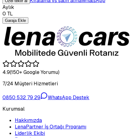
Kiralama vs satın alma
WhatsApp
Özel teklif al
Aylık
0
TL
Garaja Ekle
4.9
(150+ Google Yorumu)
7/24 Müşteri Hizmetleri
0850 532 79 29
WhatsApp Destek
Kurumsal
Hakkımızda
LenaPartner İş Ortağı Programı
Liderlik Ekibi