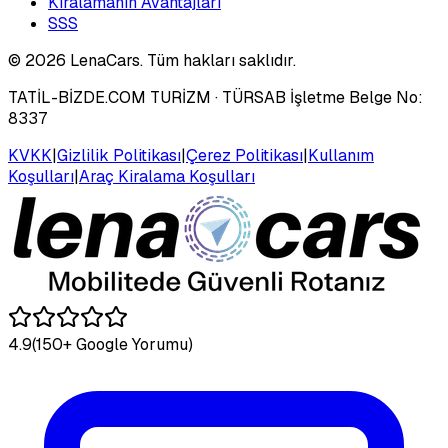
Kiralamanın Avantajları
SSS
©
2026
LenaCars. Tüm hakları saklıdır.
TATİL-BİZDE.COM TURİZM
· TÜRSAB İşletme Belge No:
8337
KVKK
|
Gizlilik Politikası
|
Çerez Politikası
|
Kullanım
Koşulları
|
Araç Kiralama Koşulları
4.9
(150+ Google Yorumu)