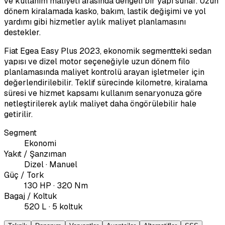
ve kullanım maliyeti arasında dengeli bir yapı sunar. Uzun
dönem kiralamada kasko, bakım, lastik değişimi ve yol
yardımı gibi hizmetler aylık maliyet planlamasını
destekler.
Fiat Egea Easy Plus 2023, ekonomik segmentteki sedan
yapısı ve dizel motor seçeneğiyle uzun dönem filo
planlamasında maliyet kontrolü arayan işletmeler için
değerlendirilebilir. Teklif sürecinde kilometre, kiralama
süresi ve hizmet kapsamı kullanım senaryonuza göre
netleştirilerek aylık maliyet daha öngörülebilir hale
getirilir.
Segment
Ekonomi
Yakıt / Şanzıman
Dizel · Manuel
Güç / Tork
130 HP · 320 Nm
Bagaj / Koltuk
520 L · 5 koltuk