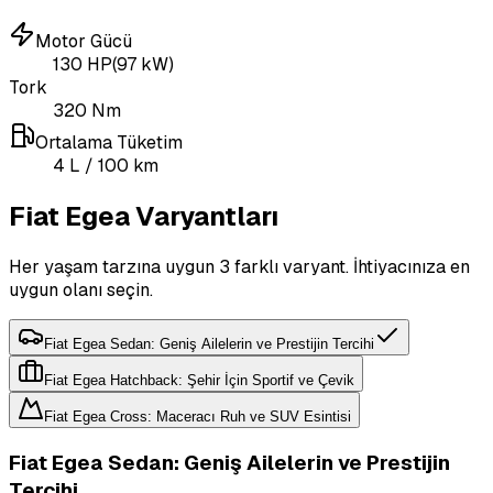
Motor Gücü
130
HP
(
97
kW)
Tork
320
Nm
Ortalama Tüketim
4
L
/ 100 km
Fiat Egea Varyantları
Her yaşam tarzına uygun 3 farklı varyant. İhtiyacınıza en
uygun olanı seçin.
Fiat Egea Sedan: Geniş Ailelerin ve Prestijin Tercihi
Fiat Egea Hatchback: Şehir İçin Sportif ve Çevik
Fiat Egea Cross: Maceracı Ruh ve SUV Esintisi
Fiat Egea Sedan: Geniş Ailelerin ve Prestijin
Tercihi