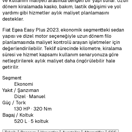
ve kullanım maliyeti arasında dengeli bir yapı sunar. Uzun
dönem kiralamada kasko, bakım, lastik değişimi ve yol
yardımı gibi hizmetler aylık maliyet planlamasını
destekler.
Fiat Egea Easy Plus 2023, ekonomik segmentteki sedan
yapısı ve dizel motor seçeneğiyle uzun dönem filo
planlamasında maliyet kontrolü arayan işletmeler için
değerlendirilebilir. Teklif sürecinde kilometre, kiralama
süresi ve hizmet kapsamı kullanım senaryonuza göre
netleştirilerek aylık maliyet daha öngörülebilir hale
getirilir.
Segment
Ekonomi
Yakıt / Şanzıman
Dizel · Manuel
Güç / Tork
130 HP · 320 Nm
Bagaj / Koltuk
520 L · 5 koltuk