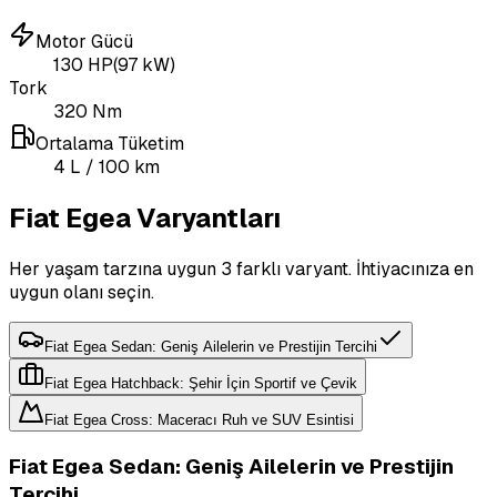
Motor Gücü
130
HP
(
97
kW)
Tork
320
Nm
Ortalama Tüketim
4
L
/ 100 km
Fiat Egea Varyantları
Her yaşam tarzına uygun 3 farklı varyant. İhtiyacınıza en
uygun olanı seçin.
Fiat Egea Sedan: Geniş Ailelerin ve Prestijin Tercihi
Fiat Egea Hatchback: Şehir İçin Sportif ve Çevik
Fiat Egea Cross: Maceracı Ruh ve SUV Esintisi
Fiat Egea Sedan: Geniş Ailelerin ve Prestijin
Tercihi