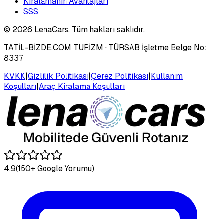
Kiralamanın Avantajları
SSS
©
2026
LenaCars. Tüm hakları saklıdır.
TATİL-BİZDE.COM TURİZM
· TÜRSAB İşletme Belge No:
8337
KVKK
|
Gizlilik Politikası
|
Çerez Politikası
|
Kullanım
Koşulları
|
Araç Kiralama Koşulları
4.9
(150+ Google Yorumu)