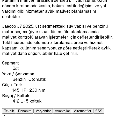
kullanım maliyeti arasında dengeli bir yapı sunar. Uzun
dönem kiralamada kasko, bakım, lastik değişimi ve yol
yardımı gibi hizmetler aylık maliyet planlamasını
destekler.
Jaecoo J7 2025, üst segmentteki suv yapısı ve benzinli
motor seçeneğiyle uzun dönem filo planlamasında
maliyet kontrolü arayan işletmeler için değerlendirilebilir.
Teklif sürecinde kilometre, kiralama süresi ve hizmet
kapsamı kullanım senaryonuza göre netleştirilerek aylık
maliyet daha öngörülebilir hale getirilir.
Segment
Üst
Yakıt / Şanzıman
Benzin · Otomatik
Güç / Tork
145 HP · 230 Nm
Bagaj / Koltuk
412 L · 5 koltuk
Teknik
Donanım
Varyantlar
Avantajlar
Alternatifler
SSS