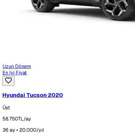
Uzun Dönem
En İyi Fiyat
Hyundai Tucson 2020
Üst
58.750
TL/ay
36 ay • 20.000/yıl