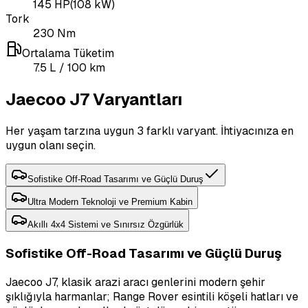
145
HP
(
108
kW)
Tork
230
Nm
Ortalama Tüketim
7.5
L
/ 100 km
Jaecoo J7 Varyantları
Her yaşam tarzına uygun 3 farklı varyant. İhtiyacınıza en
uygun olanı seçin.
Sofistike Off-Road Tasarımı ve Güçlü Duruş
Ultra Modern Teknoloji ve Premium Kabin
Akıllı 4x4 Sistemi ve Sınırsız Özgürlük
Sofistike Off-Road Tasarımı ve Güçlü Duruş
Jaecoo J7, klasik arazi aracı genlerini modern şehir
şıklığıyla harmanlar; Range Rover esintili köşeli hatları ve