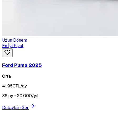
Uzun Dönem
En İyi Fiyat
Ford Puma 2025
Orta
41.950
TL/ay
36 ay • 20.000/yıl
Detayları Gör