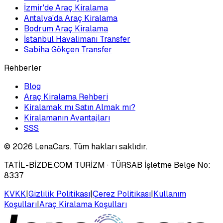
İzmir'de Araç Kiralama
Antalya'da Araç Kiralama
Bodrum Araç Kiralama
İstanbul Havalimanı Transfer
Sabiha Gökçen Transfer
Rehberler
Blog
Araç Kiralama Rehberi
Kiralamak mı Satın Almak mı?
Kiralamanın Avantajları
SSS
©
2026
LenaCars. Tüm hakları saklıdır.
TATİL-BİZDE.COM TURİZM
· TÜRSAB İşletme Belge No:
8337
KVKK
|
Gizlilik Politikası
|
Çerez Politikası
|
Kullanım
Koşulları
|
Araç Kiralama Koşulları