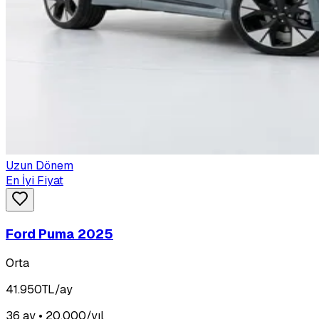
Uzun Dönem
En İyi Fiyat
Ford Puma 2025
Orta
41.950
TL/ay
36 ay • 20.000/yıl