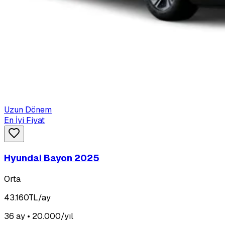
Uzun Dönem
En İyi Fiyat
Hyundai Bayon 2025
Orta
43.160
TL/ay
36 ay • 20.000/yıl