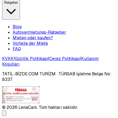
Ratgeber
Blog
Autovermietungs-Ratgeber
Mieten oder kaufen?
Vorteile der Miete
FAQ
KVKK
|
Gizlilik Politikası
|
Çerez Politikası
|
Kullanım
Koşulları
TATİL-BİZDE.COM TURİZM
· TÜRSAB İşletme Belge No:
8337
©
2026
LenaCars. Tüm hakları saklıdır.