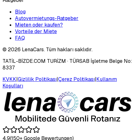
Ratgeber
Blog
Autovermietungs-Ratgeber
Mieten oder kaufen?
Vorteile der Miete
FAQ
©
2026
LenaCars. Tüm hakları saklıdır.
TATİL-BİZDE.COM TURİZM
· TÜRSAB İşletme Belge No:
8337
KVKK
|
Gizlilik Politikası
|
Çerez Politikası
|
Kullanım
Koşulları
4.9
(150+ Google Bewertungen)