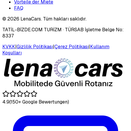
Vorteile der Miete
FAQ
©
2026
LenaCars. Tüm hakları saklıdır.
TATİL-BİZDE.COM TURİZM
· TÜRSAB İşletme Belge No:
8337
KVKK
|
Gizlilik Politikası
|
Çerez Politikası
|
Kullanım
Koşulları
4.9
(150+ Google Bewertungen)