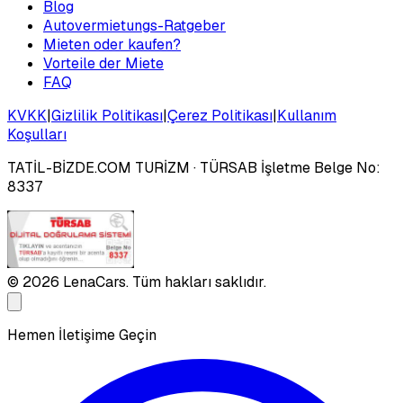
Blog
Autovermietungs-Ratgeber
Mieten oder kaufen?
Vorteile der Miete
FAQ
KVKK
|
Gizlilik Politikası
|
Çerez Politikası
|
Kullanım
Koşulları
TATİL-BİZDE.COM TURİZM
· TÜRSAB İşletme Belge No:
8337
©
2026
LenaCars. Tüm hakları saklıdır.
Hemen İletişime Geçin