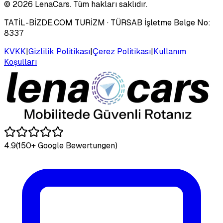
©
2026
LenaCars. Tüm hakları saklıdır.
TATİL-BİZDE.COM TURİZM
· TÜRSAB İşletme Belge No:
8337
KVKK
|
Gizlilik Politikası
|
Çerez Politikası
|
Kullanım
Koşulları
4.9
(150+ Google Bewertungen)