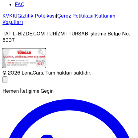
FAQ
KVKK
|
Gizlilik Politikası
|
Çerez Politikası
|
Kullanım
Koşulları
TATİL-BİZDE.COM TURİZM
· TÜRSAB İşletme Belge No:
8337
©
2026
LenaCars. Tüm hakları saklıdır.
Hemen İletişime Geçin