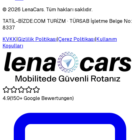
©
2026
LenaCars. Tüm hakları saklıdır.
TATİL-BİZDE.COM TURİZM
· TÜRSAB İşletme Belge No:
8337
KVKK
|
Gizlilik Politikası
|
Çerez Politikası
|
Kullanım
Koşulları
4.9
(150+ Google Bewertungen)