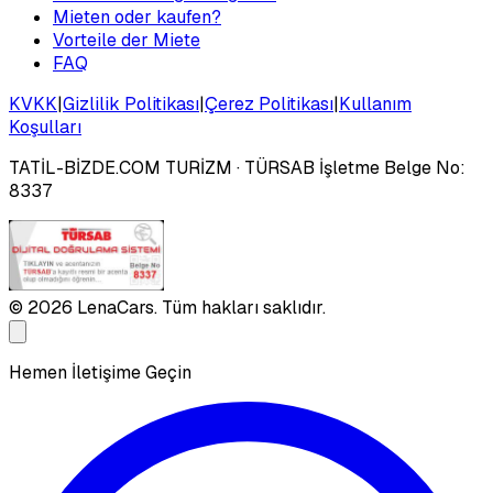
Mieten oder kaufen?
Vorteile der Miete
FAQ
KVKK
|
Gizlilik Politikası
|
Çerez Politikası
|
Kullanım
Koşulları
TATİL-BİZDE.COM TURİZM
· TÜRSAB İşletme Belge No:
8337
©
2026
LenaCars. Tüm hakları saklıdır.
Hemen İletişime Geçin