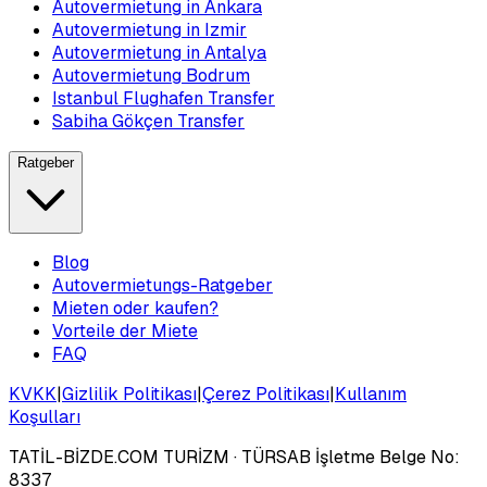
Autovermietung in Ankara
Autovermietung in Izmir
Autovermietung in Antalya
Autovermietung Bodrum
Istanbul Flughafen Transfer
Sabiha Gökçen Transfer
Ratgeber
Blog
Autovermietungs-Ratgeber
Mieten oder kaufen?
Vorteile der Miete
FAQ
KVKK
|
Gizlilik Politikası
|
Çerez Politikası
|
Kullanım
Koşulları
TATİL-BİZDE.COM TURİZM
· TÜRSAB İşletme Belge No:
8337