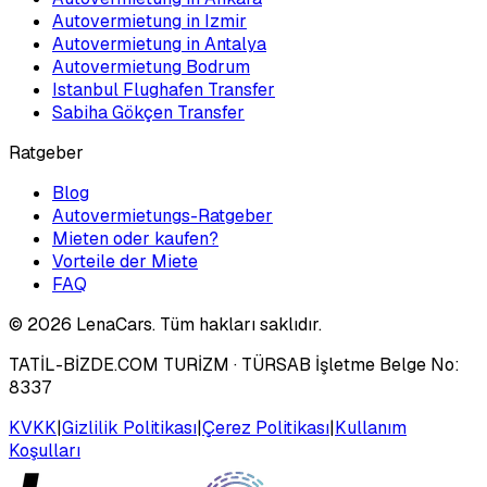
Autovermietung in Izmir
Autovermietung in Antalya
Autovermietung Bodrum
Istanbul Flughafen Transfer
Sabiha Gökçen Transfer
Ratgeber
Blog
Autovermietungs-Ratgeber
Mieten oder kaufen?
Vorteile der Miete
FAQ
©
2026
LenaCars. Tüm hakları saklıdır.
TATİL-BİZDE.COM TURİZM
· TÜRSAB İşletme Belge No:
8337
KVKK
|
Gizlilik Politikası
|
Çerez Politikası
|
Kullanım
Koşulları