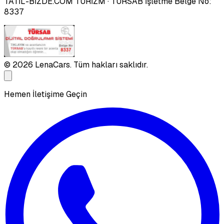
TATİL-BİZDE.COM TURİZM
· TÜRSAB İşletme Belge No:
8337
©
2026
LenaCars. Tüm hakları saklıdır.
Hemen İletişime Geçin