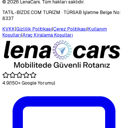
©
2026
LenaCars. Tüm hakları saklıdır.
TATİL-BİZDE.COM TURİZM
· TÜRSAB İşletme Belge No:
8337
KVKK
|
Gizlilik Politikası
|
Çerez Politikası
|
Kullanım
Koşulları
|
Araç Kiralama Koşulları
4.9
(150+ Google Yorumu)