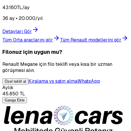
43.160
TL/ay
36 ay • 20.000/yıl
Detayları Gör
Tüm Orta araçlarını gör
Tüm Renault modellerini gör
Filonuz için uygun mu?
Renault Megane için filo teklifi veya kısa bir uzman
görüşmesi alın.
Kiralama vs satın alma
WhatsApp
Özel teklif al
Aylık
45.850
TL
Garaja Ekle