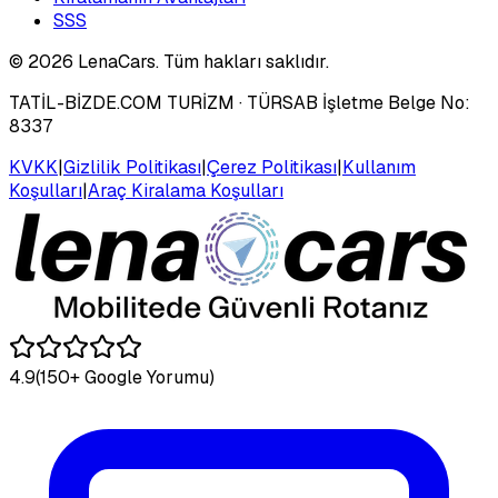
SSS
©
2026
LenaCars. Tüm hakları saklıdır.
TATİL-BİZDE.COM TURİZM
· TÜRSAB İşletme Belge No:
8337
KVKK
|
Gizlilik Politikası
|
Çerez Politikası
|
Kullanım
Koşulları
|
Araç Kiralama Koşulları
4.9
(150+ Google Yorumu)