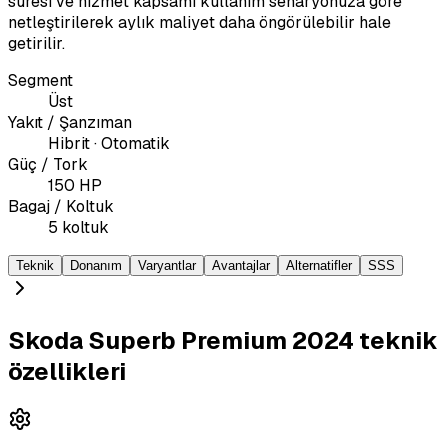
süresi ve hizmet kapsamı kullanım senaryonuza göre
netleştirilerek aylık maliyet daha öngörülebilir hale
getirilir.
Segment
Üst
Yakıt / Şanzıman
Hibrit · Otomatik
Güç / Tork
150 HP
Bagaj / Koltuk
5 koltuk
Teknik
Donanım
Varyantlar
Avantajlar
Alternatifler
SSS
Skoda Superb Premium 2024 teknik
özellikleri