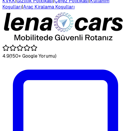
KVKK
|
Gizlilik Politikası
|
Çerez Politikası
|
Kullanım
Koşulları
|
Araç Kiralama Koşulları
4.9
(150+ Google Yorumu)