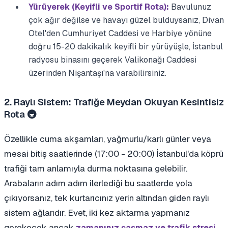
Yürüyerek (Keyifli ve Sportif Rota):
Bavulunuz
çok ağır değilse ve havayı güzel bulduysanız, Divan
Otel'den Cumhuriyet Caddesi ve Harbiye yönüne
doğru 15-20 dakikalık keyifli bir yürüyüşle, İstanbul
radyosu binasını geçerek Valikonağı Caddesi
üzerinden Nişantaşı'na varabilirsiniz.
2. Raylı Sistem: Trafiğe Meydan Okuyan Kesintisiz
Rota 🚇
Özellikle cuma akşamları, yağmurlu/karlı günler veya
mesai bitiş saatlerinde (17:00 - 20:00) İstanbul'da köprü
trafiği tam anlamıyla durma noktasına gelebilir.
Arabaların adım adım ilerlediği bu saatlerde yola
çıkıyorsanız, tek kurtarıcınız yerin altından giden raylı
sistem ağlarıdır. Evet, iki kez aktarma yapmanız
gerekecek ancak
zamanınız şaşmaz ve trafik stresi