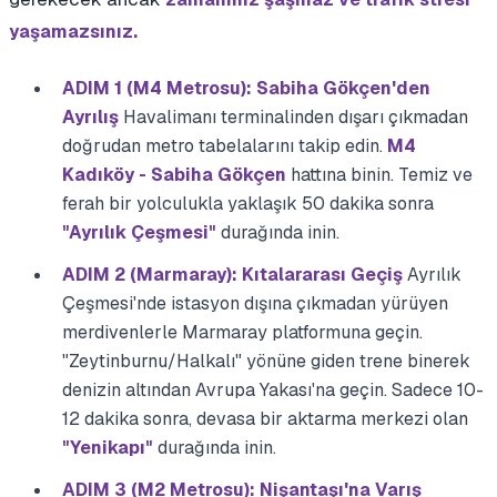
yaşamazsınız.
ADIM 1 (M4 Metrosu): Sabiha Gökçen'den
Ayrılış
Havalimanı terminalinden dışarı çıkmadan
doğrudan metro tabelalarını takip edin.
M4
Kadıköy - Sabiha Gökçen
hattına binin. Temiz ve
ferah bir yolculukla yaklaşık 50 dakika sonra
"Ayrılık Çeşmesi"
durağında inin.
ADIM 2 (Marmaray): Kıtalararası Geçiş
Ayrılık
Çeşmesi'nde istasyon dışına çıkmadan yürüyen
merdivenlerle Marmaray platformuna geçin.
"Zeytinburnu/Halkalı" yönüne giden trene binerek
denizin altından Avrupa Yakası'na geçin. Sadece 10-
12 dakika sonra, devasa bir aktarma merkezi olan
"Yenikapı"
durağında inin.
ADIM 3 (M2 Metrosu): Nişantaşı'na Varış