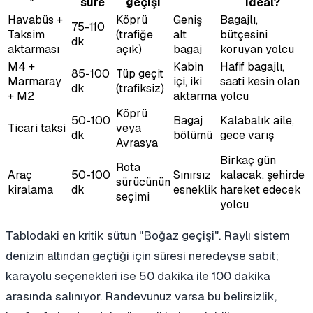
süre
geçişi
ideal?
Havabüs +
Köprü
Geniş
Bagajlı,
75-110
Taksim
(trafiğe
alt
bütçesini
dk
aktarması
açık)
bagaj
koruyan yolcu
M4 +
Kabin
Hafif bagajlı,
85-100
Tüp geçit
Marmaray
içi, iki
saati kesin olan
dk
(trafiksiz)
+ M2
aktarma
yolcu
Köprü
50-100
Bagaj
Kalabalık aile,
Ticari taksi
veya
dk
bölümü
gece varış
Avrasya
Birkaç gün
Rota
Araç
50-100
Sınırsız
kalacak, şehirde
sürücünün
kiralama
dk
esneklik
hareket edecek
seçimi
yolcu
Tablodaki en kritik sütun "Boğaz geçişi". Raylı sistem
denizin altından geçtiği için süresi neredeyse sabit;
karayolu seçenekleri ise 50 dakika ile 100 dakika
arasında salınıyor. Randevunuz varsa bu belirsizlik,