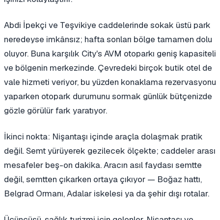
Abdi İpekçi ve Teşvikiye caddelerinde sokak üstü park
neredeyse imkânsız; hafta sonları bölge tamamen dolu
oluyor. Buna karşılık City's AVM otoparkı geniş kapasiteli
ve bölgenin merkezinde. Çevredeki birçok butik otel de
vale hizmeti veriyor, bu yüzden konaklama rezervasyonu
yaparken otopark durumunu sormak günlük bütçenizde
gözle görülür fark yaratıyor.
İkinci nokta: Nişantaşı içinde araçla dolaşmak pratik
değil. Semt yürüyerek gezilecek ölçekte; caddeler arası
mesafeler beş-on dakika. Aracın asıl faydası semtte
değil, semtten çıkarken ortaya çıkıyor — Boğaz hattı,
Belgrad Ormanı, Adalar iskelesi ya da şehir dışı rotalar.
Üçüncüsü, sağlık turizmi için gelenler. Nişantaşı ve