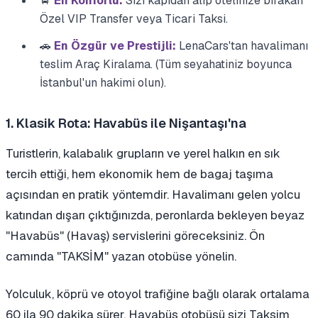
🚖
En Konforlu:
Sizi kapıdan alıp otelinize bırakan
Özel VIP Transfer veya Ticari Taksi.
🚗
En Özgür ve Prestijli:
LenaCars'tan havalimanı
teslim Araç Kiralama. (Tüm seyahatiniz boyunca
İstanbul'un hakimi olun).
1. Klasik Rota: Havabüs ile Nişantaşı'na
Turistlerin, kalabalık grupların ve yerel halkın en sık
tercih ettiği, hem ekonomik hem de bagaj taşıma
açısından en pratik yöntemdir. Havalimanı gelen yolcu
katından dışarı çıktığınızda, peronlarda bekleyen beyaz
"Havabüs" (Havaş) servislerini göreceksiniz. Ön
camında "TAKSİM" yazan otobüse yönelin.
Yolculuk, köprü ve otoyol trafiğine bağlı olarak ortalama
60 ila 90 dakika sürer. Havabüs otobüsü sizi Taksim