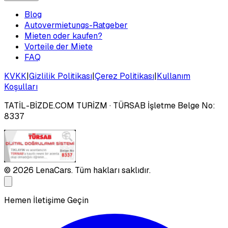
Blog
Autovermietungs-Ratgeber
Mieten oder kaufen?
Vorteile der Miete
FAQ
KVKK
|
Gizlilik Politikası
|
Çerez Politikası
|
Kullanım
Koşulları
TATİL-BİZDE.COM TURİZM
· TÜRSAB İşletme Belge No:
8337
©
2026
LenaCars. Tüm hakları saklıdır.
Hemen İletişime Geçin