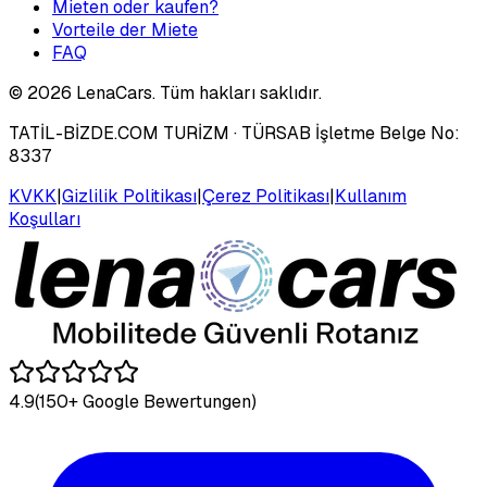
Mieten oder kaufen?
Vorteile der Miete
FAQ
©
2026
LenaCars. Tüm hakları saklıdır.
TATİL-BİZDE.COM TURİZM
· TÜRSAB İşletme Belge No:
8337
KVKK
|
Gizlilik Politikası
|
Çerez Politikası
|
Kullanım
Koşulları
4.9
(150+ Google Bewertungen)