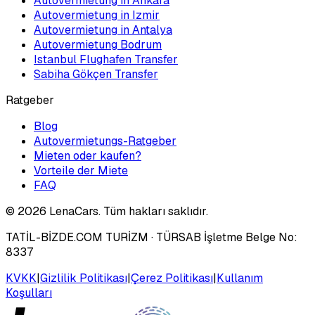
Autovermietung in Ankara
Autovermietung in Izmir
Autovermietung in Antalya
Autovermietung Bodrum
Istanbul Flughafen Transfer
Sabiha Gökçen Transfer
Ratgeber
Blog
Autovermietungs-Ratgeber
Mieten oder kaufen?
Vorteile der Miete
FAQ
©
2026
LenaCars. Tüm hakları saklıdır.
TATİL-BİZDE.COM TURİZM
· TÜRSAB İşletme Belge No:
8337
KVKK
|
Gizlilik Politikası
|
Çerez Politikası
|
Kullanım
Koşulları