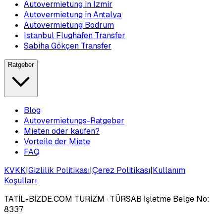
Autovermietung in Izmir
Autovermietung in Antalya
Autovermietung Bodrum
Istanbul Flughafen Transfer
Sabiha Gökçen Transfer
Ratgeber
Blog
Autovermietungs-Ratgeber
Mieten oder kaufen?
Vorteile der Miete
FAQ
KVKK
|
Gizlilik Politikası
|
Çerez Politikası
|
Kullanım
Koşulları
TATİL-BİZDE.COM TURİZM
· TÜRSAB İşletme Belge No:
8337