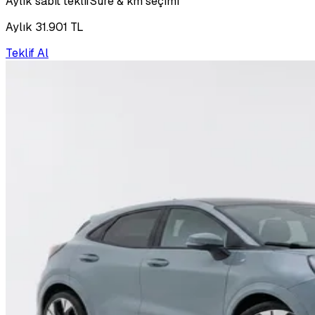
Aylık sabit teklif
Süre & km seçimi
Aylık 31.901 TL
Teklif Al