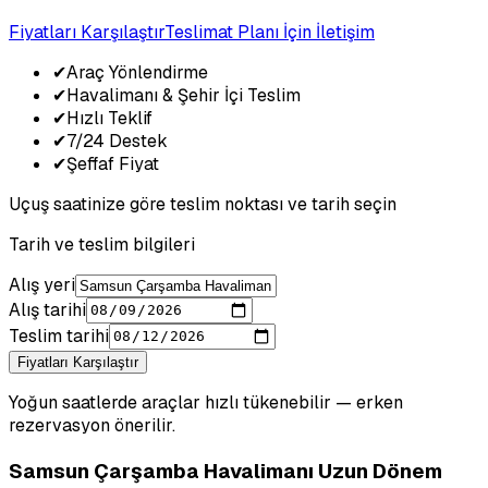
Fiyatları Karşılaştır
Teslimat Planı İçin İletişim
✔
Araç Yönlendirme
✔
Havalimanı & Şehir İçi Teslim
✔
Hızlı Teklif
✔
7/24 Destek
✔
Şeffaf Fiyat
Uçuş saatinize göre teslim noktası ve tarih seçin
Tarih ve teslim bilgileri
Alış yeri
Alış tarihi
Teslim tarihi
Fiyatları Karşılaştır
Yoğun saatlerde araçlar hızlı tükenebilir — erken
rezervasyon önerilir.
Samsun Çarşamba Havalimanı Uzun Dönem