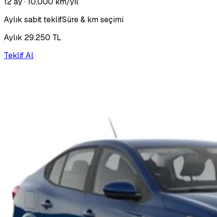
12 ay
· 10,000 km/yıl
Aylık sabit teklif
Süre & km seçimi
Aylık 29.250 TL
Teklif Al