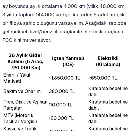
ay boyunca aylık ortalama 4.000 km (yıllık 48.000 km.
3 yılda toplam 144.000 km) yol kat eden 5 adet araçlık
bir filoya sahip olduğunu varsayalım. Aşağıdaki tabloda
geleneksel dizel/benzinli araçlar ile elektrikli araçların
TCO kırılımı yer alıyor.
36 Aylık Gider
İçten Yanmalı
Elektrikli
Kalemi (5 Araç,
(ICE)
(Kiralama)
720.000 Km)
Enerji / Yakıt
~1.850.000 TL
~650.000 TL
Maliyeti
Kiralama bedeline
Bakım ve Onarım
380.000 TL
dahil
Fren, Disk ve Aşınan
Kiralama bedeline
110.000 TL
Parçalar
dahil
MTV (Motorlu
Kiralama bedeline
120.000 TL
Taşıtlar Vergisi)
dahil
Kasko ve Trafik
Kiralama bedeline