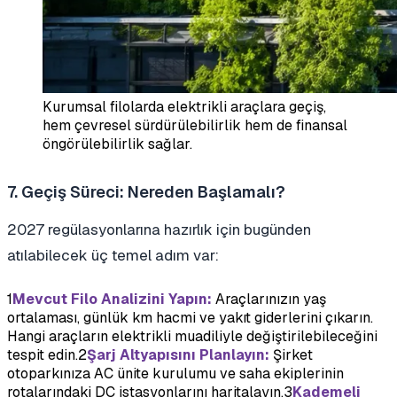
Kurumsal filolarda elektrikli araçlara geçiş,
hem çevresel sürdürülebilirlik hem de finansal
öngörülebilirlik sağlar.
7. Geçiş Süreci: Nereden Başlamalı?
2027 regülasyonlarına hazırlık için bugünden
atılabilecek üç temel adım var:
1
Mevcut Filo Analizini Yapın:
Araçlarınızın yaş
ortalaması, günlük km hacmi ve yakıt giderlerini çıkarın.
Hangi araçların elektrikli muadiliyle değiştirilebileceğini
tespit edin.
2
Şarj Altyapısını Planlayın:
Şirket
otoparkınıza AC ünite kurulumu ve saha ekiplerinin
rotalarındaki DC istasyonlarını haritalayın.
3
Kademeli