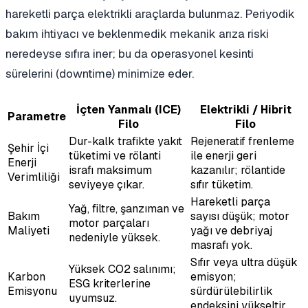
hareketli parça elektrikli araçlarda bulunmaz. Periyodik
bakım ihtiyacı ve beklenmedik mekanik arıza riski
neredeyse sıfıra iner; bu da operasyonel kesinti
sürelerini (downtime) minimize eder.
İçten Yanmalı (ICE)
Elektrikli / Hibrit
Parametre
Filo
Filo
Dur-kalk trafikte yakıt
Rejeneratif frenleme
Şehir İçi
tüketimi ve rölanti
ile enerji geri
Enerji
israfı maksimum
kazanılır; rölantide
Verimliliği
seviyeye çıkar.
sıfır tüketim.
Hareketli parça
Yağ, filtre, şanzıman ve
Bakım
sayısı düşük; motor
motor parçaları
Maliyeti
yağı ve debriyaj
nedeniyle yüksek.
masrafı yok.
Sıfır veya ultra düşük
Yüksek CO2 salınımı;
Karbon
emisyon;
ESG kriterlerine
Emisyonu
sürdürülebilirlik
uyumsuz.
endeksini yükseltir.