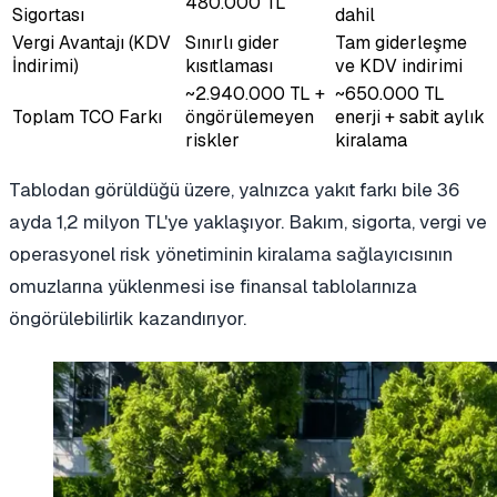
480.000 TL
Sigortası
dahil
Vergi Avantajı (KDV
Sınırlı gider
Tam giderleşme
İndirimi)
kısıtlaması
ve KDV indirimi
~2.940.000 TL +
~650.000 TL
Toplam TCO Farkı
öngörülemeyen
enerji + sabit aylık
riskler
kiralama
Tablodan görüldüğü üzere, yalnızca yakıt farkı bile 36
ayda 1,2 milyon TL'ye yaklaşıyor. Bakım, sigorta, vergi ve
operasyonel risk yönetiminin kiralama sağlayıcısının
omuzlarına yüklenmesi ise finansal tablolarınıza
öngörülebilirlik kazandırıyor.