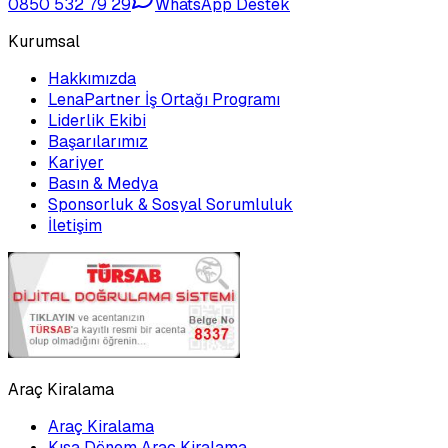
0850 532 79 29
WhatsApp Destek
Kurumsal
Hakkımızda
LenaPartner İş Ortağı Programı
Liderlik Ekibi
Başarılarımız
Kariyer
Basın & Medya
Sponsorluk & Sosyal Sorumluluk
İletişim
Araç Kiralama
Araç Kiralama
Kısa Dönem Araç Kiralama