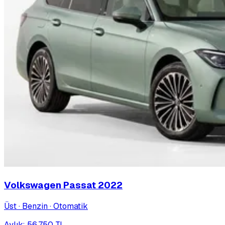
Volkswagen Passat
2022
Üst · Benzin · Otomatik
Aylık
:
56.750
TL