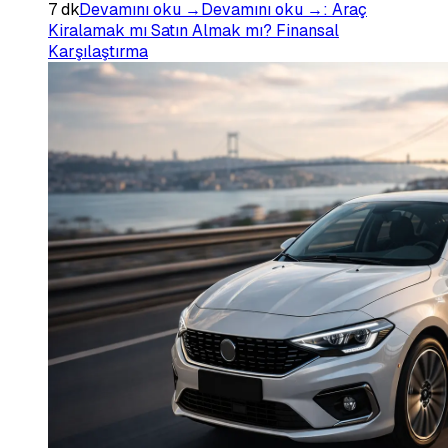
7
dk
Devamını oku →
Devamını oku →
:
Araç
Kiralamak mı Satın Almak mı? Finansal
Karşılaştırma