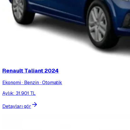
Renault Taliant
2024
Ekonomi · Benzin · Otomatik
Aylık
:
31.901
TL
Detayları gör