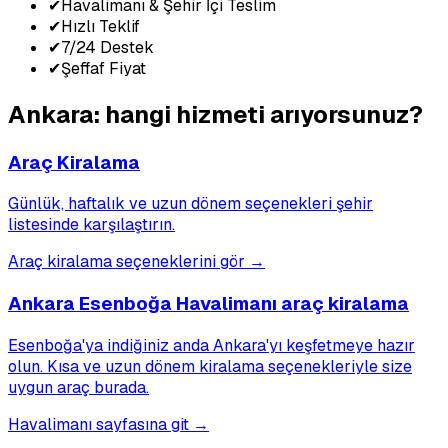
✔
Havalimanı & Şehir İçi Teslim
✔
Hızlı Teklif
✔
7/24 Destek
✔
Şeffaf Fiyat
Ankara: hangi hizmeti arıyorsunuz?
Araç Kiralama
Günlük, haftalık ve uzun dönem seçenekleri şehir
listesinde karşılaştırın.
Araç kiralama seçeneklerini gör
→
Ankara Esenboğa Havalimanı araç kiralama
Esenboğa'ya indiğiniz anda Ankara'yı keşfetmeye hazır
olun. Kısa ve uzun dönem kiralama seçenekleriyle size
uygun araç burada.
Havalimanı sayfasına git
→