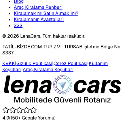
Blog
Araç Kiralama Rehberi
Kiralamak mı Satın Almak mı?
Kiralamanın Avantajları
SSS
©
2026
LenaCars. Tüm hakları saklıdır.
TATİL-BİZDE.COM TURİZM
· TÜRSAB İşletme Belge No:
8337
KVKK
|
Gizlilik Politikası
|
Çerez Politikası
|
Kullanım
Koşulları
|
Araç Kiralama Koşulları
4.9
(150+ Google Yorumu)