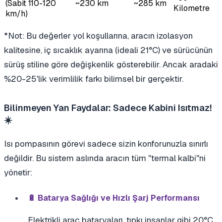
(Sabit 110-120
~230 km
~285 km
Kilometre
km/h)
*Not: Bu değerler yol koşullarına, aracın izolasyon
kalitesine, iç sıcaklık ayarına (ideali 21°C) ve sürücünün
sürüş stiline göre değişkenlik gösterebilir. Ancak aradaki
%20-25'lik verimlilik farkı bilimsel bir gerçektir.
Bilinmeyen Yan Faydalar: Sadece Kabini Isıtmaz!
☀️
Isı pompasının görevi sadece sizin konforunuzla sınırlı
değildir. Bu sistem aslında aracın tüm "termal kalbi"ni
yönetir:
🔋 Batarya Sağlığı ve Hızlı Şarj Performansı
Elektrikli araç bataryaları, tıpkı insanlar gibi 20°C