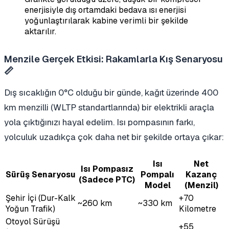
enerjisiyle dış ortamdaki bedava ısı enerjisi
yoğunlaştırılarak kabine verimli bir şekilde
aktarılır.
Menzile Gerçek Etkisi: Rakamlarla Kış Senaryosu
📏
Dış sıcaklığın 0°C olduğu bir günde, kağıt üzerinde 400
km menzilli (WLTP standartlarında) bir elektrikli araçla
yola çıktığınızı hayal edelim. Isı pompasının farkı,
yolculuk uzadıkça çok daha net bir şekilde ortaya çıkar:
Isı
Net
Isı Pompasız
Sürüş Senaryosu
Pompalı
Kazanç
(Sadece PTC)
Model
(Menzil)
Şehir İçi (Dur-Kalk
+70
~260 km
~330 km
Yoğun Trafik)
Kilometre
Otoyol Sürüşü
+55