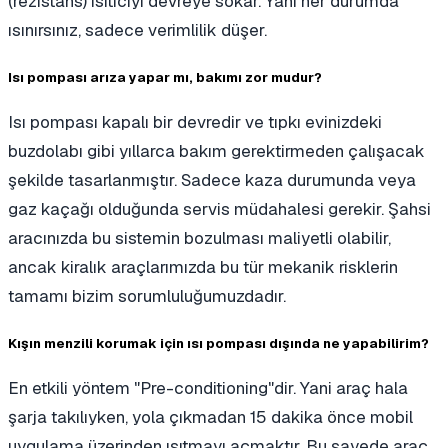
(rezistans) ısıtıcıyı devreye sokar. Yani her durumda
ısınırsınız, sadece verimlilik düşer.
Isı pompası arıza yapar mı, bakımı zor mudur?
Isı pompası kapalı bir devredir ve tıpkı evinizdeki
buzdolabı gibi yıllarca bakım gerektirmeden çalışacak
şekilde tasarlanmıştır. Sadece kaza durumunda veya
gaz kaçağı olduğunda servis müdahalesi gerekir. Şahsi
aracınızda bu sistemin bozulması maliyetli olabilir,
ancak kiralık araçlarımızda bu tür mekanik risklerin
tamamı bizim sorumluluğumuzdadır.
Kışın menzili korumak için ısı pompası dışında ne yapabilirim?
En etkili yöntem "Pre-conditioning"dir. Yani araç hala
şarja takılıyken, yola çıkmadan 15 dakika önce mobil
uygulama üzerinden ısıtmayı açmaktır. Bu sayede araç