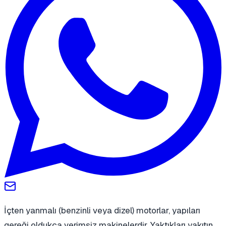
İçten yanmalı (benzinli veya dizel) motorlar, yapıları
gereği oldukça verimsiz makinelerdir. Yaktıkları yakıtın