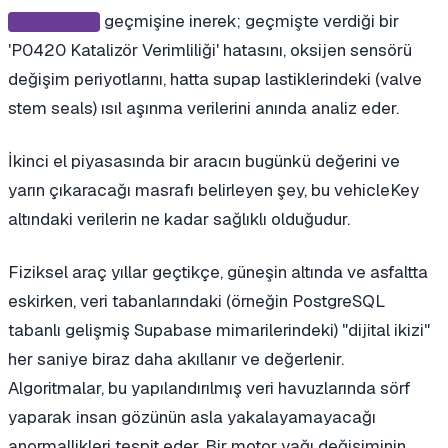
geçmişine inerek; geçmişte verdiği bir
vehicleKey
'P0420 Katalizör Verimliliği' hatasını, oksijen sensörü
değişim periyotlarını, hatta supap lastiklerindeki (valve
stem seals) ısıl aşınma verilerini anında analiz eder.
İkinci el piyasasında bir aracın bugünkü değerini ve
yarın çıkaracağı masrafı belirleyen şey, bu vehicleKey
altındaki verilerin ne kadar sağlıklı olduğudur.
Fiziksel araç yıllar geçtikçe, güneşin altında ve asfaltta
eskirken, veri tabanlarındaki (örneğin PostgreSQL
tabanlı gelişmiş Supabase mimarilerindeki) "dijital ikizi"
her saniye biraz daha akıllanır ve değerlenir.
Algoritmalar, bu yapılandırılmış veri havuzlarında sörf
yaparak insan gözünün asla yakalayamayacağı
anormallikleri tespit eder. Bir motor yağı değişiminin