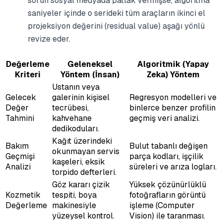
sorun sosyal medyada patlak vermişse, algoritma
saniyeler içinde o serideki tüm araçların ikinci el
projeksiyon değerini (residual value) aşağı yönlü
revize eder.
Değerleme
Geleneksel
Algoritmik (Yapay
Kriteri
Yöntem (İnsan)
Zeka) Yöntem
Ustanın veya
Gelecek
galerinin kişisel
Regresyon modelleri ve
Değer
tecrübesi,
binlerce benzer profilin
Tahmini
kahvehane
geçmiş veri analizi.
dedikoduları.
Kağıt üzerindeki
Bakım
Bulut tabanlı değişen
okunmayan servis
Geçmişi
parça kodları, işçilik
kaşeleri, eksik
Analizi
süreleri ve arıza logları.
torpido defterleri.
Göz kararı çizik
Yüksek çözünürlüklü
Kozmetik
tespiti, boya
fotoğrafların görüntü
Değerleme
makinesiyle
işleme (Computer
yüzeysel kontrol.
Vision) ile taranması.