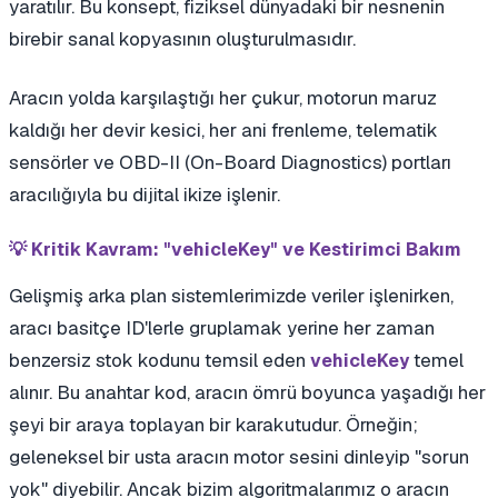
yaratılır. Bu konsept, fiziksel dünyadaki bir nesnenin
birebir sanal kopyasının oluşturulmasıdır.
Aracın yolda karşılaştığı her çukur, motorun maruz
kaldığı her devir kesici, her ani frenleme, telematik
sensörler ve OBD-II (On-Board Diagnostics) portları
aracılığıyla bu dijital ikize işlenir.
💡 Kritik Kavram: "vehicleKey" ve Kestirimci Bakım
Gelişmiş arka plan sistemlerimizde veriler işlenirken,
aracı basitçe ID'lerle gruplamak yerine her zaman
benzersiz stok kodunu temsil eden
temel
vehicleKey
alınır. Bu anahtar kod, aracın ömrü boyunca yaşadığı her
şeyi bir araya toplayan bir karakutudur. Örneğin;
geleneksel bir usta aracın motor sesini dinleyip "sorun
yok" diyebilir. Ancak bizim algoritmalarımız o aracın