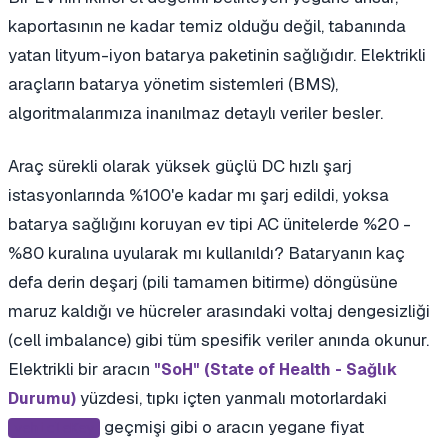
kaportasının ne kadar temiz olduğu değil, tabanında
yatan lityum-iyon batarya paketinin sağlığıdır. Elektrikli
araçların batarya yönetim sistemleri (BMS),
algoritmalarımıza inanılmaz detaylı veriler besler.
Araç sürekli olarak yüksek güçlü DC hızlı şarj
istasyonlarında %100'e kadar mı şarj edildi, yoksa
batarya sağlığını koruyan ev tipi AC ünitelerde %20 -
%80 kuralına uyularak mı kullanıldı? Bataryanın kaç
defa derin deşarj (pili tamamen bitirme) döngüsüne
maruz kaldığı ve hücreler arasındaki voltaj dengesizliği
(cell imbalance) gibi tüm spesifik veriler anında okunur.
Elektrikli bir aracın
"SoH" (State of Health - Sağlık
yüzdesi, tıpkı içten yanmalı motorlardaki
Durumu)
geçmişi gibi o aracın yegane fiyat
vehicleKey