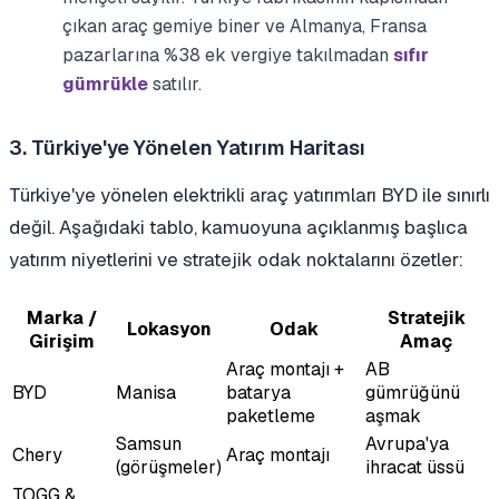
çıkan araç gemiye biner ve Almanya, Fransa
pazarlarına %38 ek vergiye takılmadan
sıfır
gümrükle
satılır.
3. Türkiye'ye Yönelen Yatırım Haritası
Türkiye'ye yönelen elektrikli araç yatırımları BYD ile sınırlı
değil. Aşağıdaki tablo, kamuoyuna açıklanmış başlıca
yatırım niyetlerini ve stratejik odak noktalarını özetler:
Marka /
Stratejik
Lokasyon
Odak
Girişim
Amaç
Araç montajı +
AB
BYD
Manisa
batarya
gümrüğünü
paketleme
aşmak
Samsun
Avrupa'ya
Chery
Araç montajı
(görüşmeler)
ihracat üssü
TOGG &