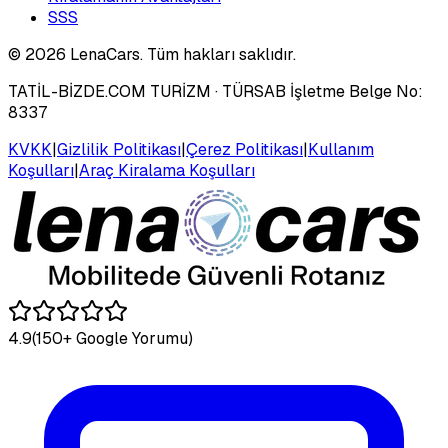
SSS
©
2026
LenaCars. Tüm hakları saklıdır.
TATİL-BİZDE.COM TURİZM
· TÜRSAB İşletme Belge No:
8337
KVKK
|
Gizlilik Politikası
|
Çerez Politikası
|
Kullanım
Koşulları
|
Araç Kiralama Koşulları
4.9
(150+ Google Yorumu)