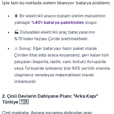
İşte tam bu noktada sistem tıkanıyor: batarya problemi.
🔋 Bir elektrikli aracın toplam üretim maliyetinin
yaklaşık
%40'ı batarya paketinden
oluşur.
🏭 Dünyadaki elektrikli araç bataryalarının
%75'inden fazlası Çin'de üretilmektedir.
⚠️ Sonuç: Eğer bataryayı hazır paket olarak
Çin'den ithal edip araca koyarsanız, geri kalan tüm
parçaları (kaporta, lastik, cam, koltuk) Avrupa'da
veya Türkiye'de üretseniz bile %55 yerlilik oranına
ulaşmanız neredeyse matematiksel olarak
imkânsızdır.
2. Çinli Devlerin Dahiyane Planı: "Arka Kapı"
Türkiye 🇹🇷
Çinli markalar, Avrupa pazarına doğrudan araç