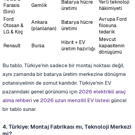
Batarya hücre
Yerli teknoloji
Farasis
Gemlik
üretimi
hâkimiyeti
(Siro)
Ford
Avrupa Ford
Ankara
Batarya hücre
Otosan &
filosuna
(planlanan)
üretimi
LG & Koç
tedarik
Mevcut
Hibrit + EV
Renault
Bursa
kapasitenin
üretim hazırlığı
dönüşümü
Bu tablo, Türkiye'nin sadece bir montaj noktası değil,
aynı zamanda bir batarya üretim merkezine dönüşme
potansiyelinin de somut kanıtıdır. Türkiye'nin EV
pazarındaki genel görünümü için
2026 elektrikli araç
alma rehberi
ve
2026 uzun menzilli EV listesi
güncel
bir tablo sunar.
4. Türkiye: Montaj Fabrikası mı, Teknoloji Merkezi
mi?