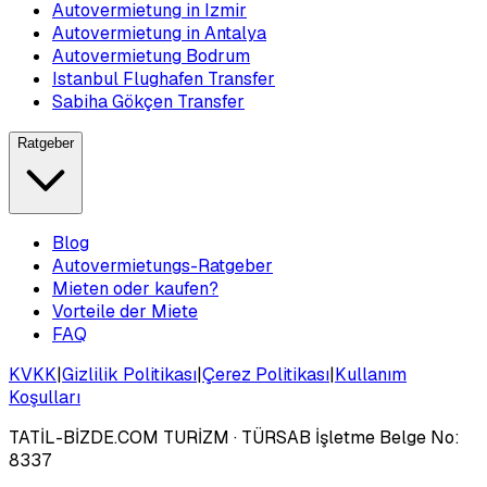
Autovermietung in Izmir
Autovermietung in Antalya
Autovermietung Bodrum
Istanbul Flughafen Transfer
Sabiha Gökçen Transfer
Ratgeber
Blog
Autovermietungs-Ratgeber
Mieten oder kaufen?
Vorteile der Miete
FAQ
KVKK
|
Gizlilik Politikası
|
Çerez Politikası
|
Kullanım
Koşulları
TATİL-BİZDE.COM TURİZM
· TÜRSAB İşletme Belge No:
8337