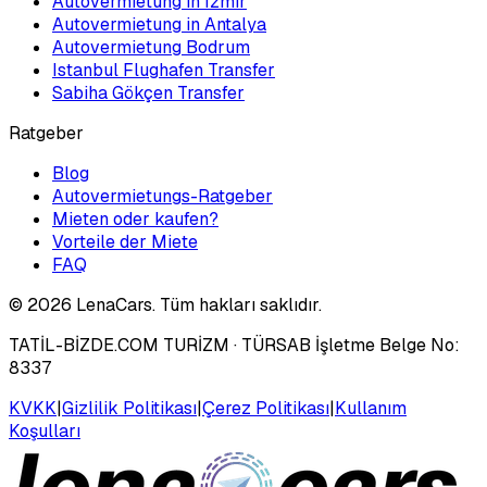
Autovermietung in Izmir
Autovermietung in Antalya
Autovermietung Bodrum
Istanbul Flughafen Transfer
Sabiha Gökçen Transfer
Ratgeber
Blog
Autovermietungs-Ratgeber
Mieten oder kaufen?
Vorteile der Miete
FAQ
©
2026
LenaCars. Tüm hakları saklıdır.
TATİL-BİZDE.COM TURİZM
· TÜRSAB İşletme Belge No:
8337
KVKK
|
Gizlilik Politikası
|
Çerez Politikası
|
Kullanım
Koşulları