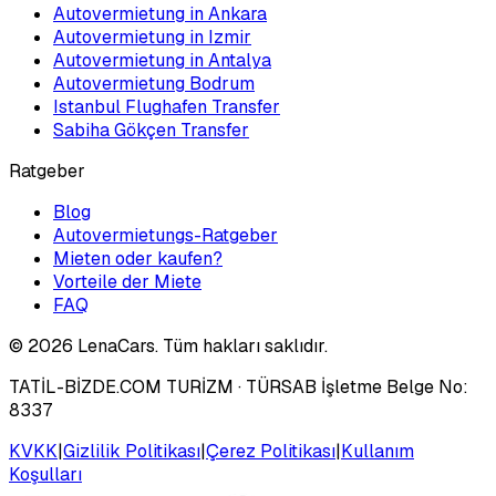
Autovermietung in Ankara
Autovermietung in Izmir
Autovermietung in Antalya
Autovermietung Bodrum
Istanbul Flughafen Transfer
Sabiha Gökçen Transfer
Ratgeber
Blog
Autovermietungs-Ratgeber
Mieten oder kaufen?
Vorteile der Miete
FAQ
©
2026
LenaCars. Tüm hakları saklıdır.
TATİL-BİZDE.COM TURİZM
· TÜRSAB İşletme Belge No:
8337
KVKK
|
Gizlilik Politikası
|
Çerez Politikası
|
Kullanım
Koşulları