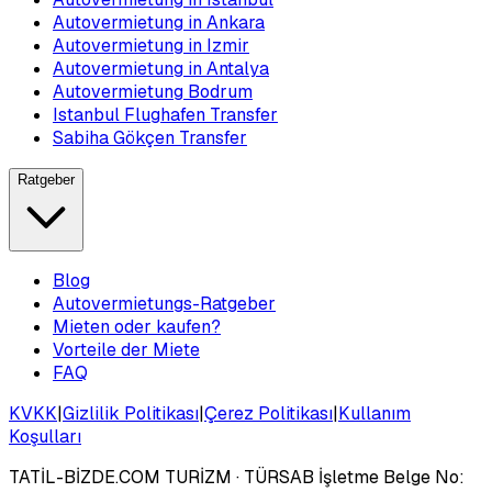
Autovermietung in Ankara
Autovermietung in Izmir
Autovermietung in Antalya
Autovermietung Bodrum
Istanbul Flughafen Transfer
Sabiha Gökçen Transfer
Ratgeber
Blog
Autovermietungs-Ratgeber
Mieten oder kaufen?
Vorteile der Miete
FAQ
KVKK
|
Gizlilik Politikası
|
Çerez Politikası
|
Kullanım
Koşulları
TATİL-BİZDE.COM TURİZM
· TÜRSAB İşletme Belge No: