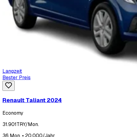
Langzeit
Bester Preis
Renault Taliant 2024
Economy
31.901
TRY/Mon.
36 Mon. • 20.000/Jahr