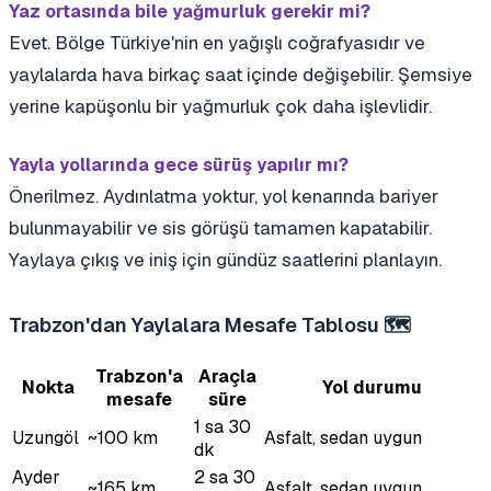
Yaz ortasında bile yağmurluk gerekir mi?
Evet. Bölge Türkiye'nin en yağışlı coğrafyasıdır ve
yaylalarda hava birkaç saat içinde değişebilir. Şemsiye
yerine kapüşonlu bir yağmurluk çok daha işlevlidir.
Yayla yollarında gece sürüş yapılır mı?
Önerilmez. Aydınlatma yoktur, yol kenarında bariyer
bulunmayabilir ve sis görüşü tamamen kapatabilir.
Yaylaya çıkış ve iniş için gündüz saatlerini planlayın.
Trabzon'dan Yaylalara Mesafe Tablosu 🗺️
Trabzon'a
Araçla
Nokta
Yol durumu
mesafe
süre
1 sa 30
Uzungöl
~100 km
Asfalt, sedan uygun
dk
Ayder
2 sa 30
~165 km
Asfalt, sedan uygun