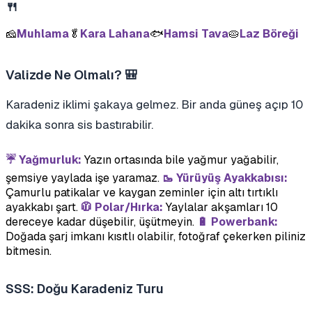
🍴
🧀
Muhlama
🥬
Kara Lahana
🐟
Hamsi Tava
🥧
Laz Böreği
Valizde Ne Olmalı? 🎒
Karadeniz iklimi şakaya gelmez. Bir anda güneş açıp 10
dakika sonra sis bastırabilir.
☔ Yağmurluk:
Yazın ortasında bile yağmur yağabilir,
şemsiye yaylada işe yaramaz.
🥾 Yürüyüş Ayakkabısı:
Çamurlu patikalar ve kaygan zeminler için altı tırtıklı
ayakkabı şart.
🧥 Polar/Hırka:
Yaylalar akşamları 10
dereceye kadar düşebilir, üşütmeyin.
🔋 Powerbank:
Doğada şarj imkanı kısıtlı olabilir, fotoğraf çekerken piliniz
bitmesin.
SSS: Doğu Karadeniz Turu