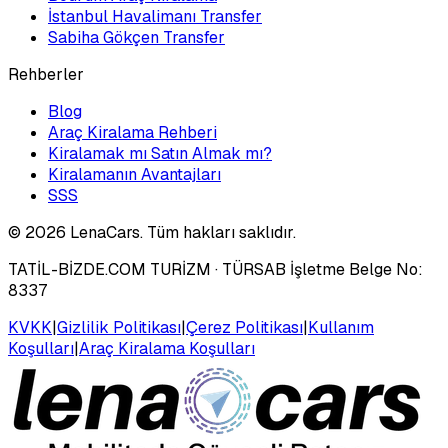
İstanbul Havalimanı Transfer
Sabiha Gökçen Transfer
Rehberler
Blog
Araç Kiralama Rehberi
Kiralamak mı Satın Almak mı?
Kiralamanın Avantajları
SSS
©
2026
LenaCars. Tüm hakları saklıdır.
TATİL-BİZDE.COM TURİZM
· TÜRSAB İşletme Belge No:
8337
KVKK
|
Gizlilik Politikası
|
Çerez Politikası
|
Kullanım
Koşulları
|
Araç Kiralama Koşulları