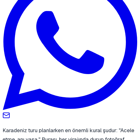
Karadeniz turu planlarken en önemli kural şudur: "Acele
etme, anı yaşa." Burası, her virajında durup fotoğraf