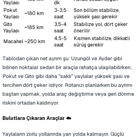
Yaylası
dk
Pokut
3-3,5
Son bölüm stabilize,
~180 km
Yaylası
saat
yüksek şasi gerekir
Gito
3,5-4
Stabilize yol, dört çeker
~185 km
Yaylası
saat
önerilir
4,5-5
Kısmen stabilize, dikkatli
Macahel
~250 km
saat
sürüş gerekir
Tablodan çıkan net ayrım şu: Uzungöl ve Ayder gibi
bilinen noktalar sedan bir araçla rahatça ulaşılabilirken,
Pokut ve Gito gibi daha "saklı" yaylalar yüksek şasi ve
tercihen dört çeker istiyor. Rotanızı planlarken bu ayrımı
baştan yapmak, yolda araç değiştirme veya geri dönme
riskini ortadan kaldırıyor.
Bulutlara Çıkaran Araçlar ☁️
Yaylaların zorlu yollarında yarı yolda kalmayın. Güçlü