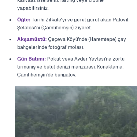
kahvaltı. İsterseniz rafting veya zipline
yapabilirsiniz.
Öğle:
Tarihi Zilkale'yi ve gürül gürül akan Palovit
Şelalesi'ni (Çamlıhemşin) ziyaret.
Akşamüstü:
Çeçeva Köyü'nde (Haremtepe) çay
bahçelerinde fotoğraf molası.
Gün Batımı:
Pokut veya Ayder Yaylası'na zorlu
tırmanış ve bulut denizi manzarası. Konaklama:
Çamlıhemşin'de bungalov.