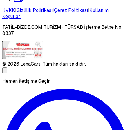
KVKK
|
Gizlilik Politikası
|
Çerez Politikası
|
Kullanım
Koşulları
TATİL-BİZDE.COM TURİZM
· TÜRSAB İşletme Belge No:
8337
©
2026
LenaCars. Tüm hakları saklıdır.
Hemen İletişime Geçin