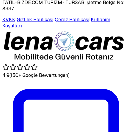
TATİL-BİZDE.COM TURİZM
· TÜRSAB İşletme Belge No:
8337
KVKK
|
Gizlilik Politikası
|
Çerez Politikası
|
Kullanım
Koşulları
4.9
(150+ Google Bewertungen)