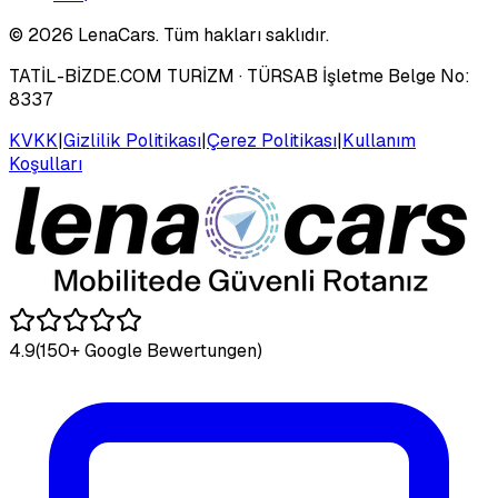
©
2026
LenaCars. Tüm hakları saklıdır.
TATİL-BİZDE.COM TURİZM
· TÜRSAB İşletme Belge No:
8337
KVKK
|
Gizlilik Politikası
|
Çerez Politikası
|
Kullanım
Koşulları
4.9
(150+ Google Bewertungen)