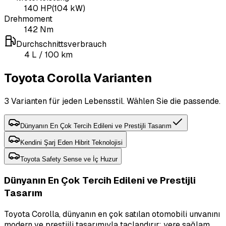
140
HP
(
104
kW)
Drehmoment
142
Nm
Durchschnittsverbrauch
4
L
/ 100 km
Toyota Corolla Varianten
3 Varianten für jeden Lebensstil. Wählen Sie die passende.
Dünyanın En Çok Tercih Edileni ve Prestijli Tasarım
Kendini Şarj Eden Hibrit Teknolojisi
Toyota Safety Sense ve İç Huzur
Dünyanın En Çok Tercih Edileni ve Prestijli
Tasarım
Toyota Corolla, dünyanın en çok satılan otomobili unvanını
modern ve prestijli tasarımıyla taçlandırır; yere sağlam