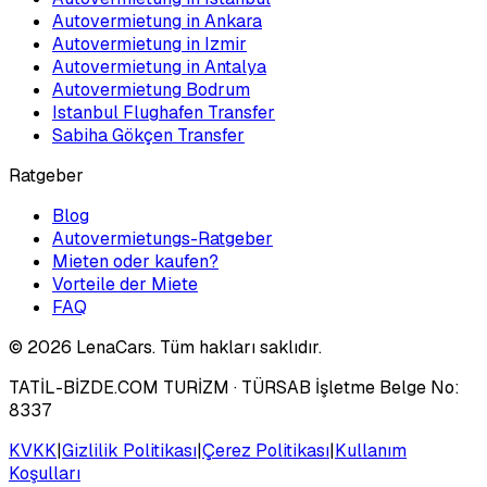
Autovermietung in Ankara
Autovermietung in Izmir
Autovermietung in Antalya
Autovermietung Bodrum
Istanbul Flughafen Transfer
Sabiha Gökçen Transfer
Ratgeber
Blog
Autovermietungs-Ratgeber
Mieten oder kaufen?
Vorteile der Miete
FAQ
©
2026
LenaCars. Tüm hakları saklıdır.
TATİL-BİZDE.COM TURİZM
· TÜRSAB İşletme Belge No:
8337
KVKK
|
Gizlilik Politikası
|
Çerez Politikası
|
Kullanım
Koşulları