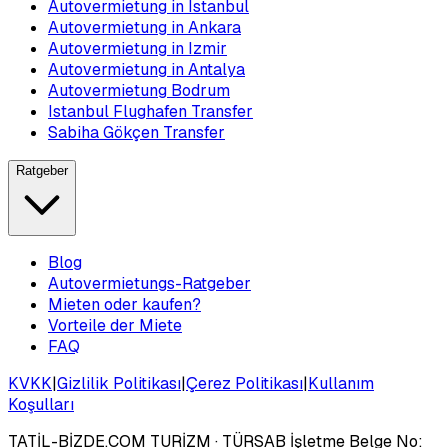
Autovermietung in Istanbul
Autovermietung in Ankara
Autovermietung in Izmir
Autovermietung in Antalya
Autovermietung Bodrum
Istanbul Flughafen Transfer
Sabiha Gökçen Transfer
Ratgeber
Blog
Autovermietungs-Ratgeber
Mieten oder kaufen?
Vorteile der Miete
FAQ
KVKK
|
Gizlilik Politikası
|
Çerez Politikası
|
Kullanım
Koşulları
TATİL-BİZDE.COM TURİZM
· TÜRSAB İşletme Belge No: