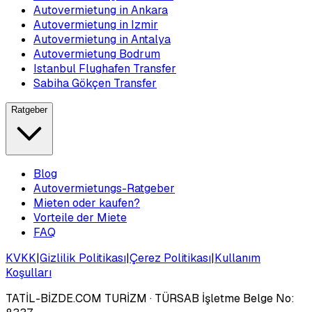
Autovermietung in Ankara
Autovermietung in Izmir
Autovermietung in Antalya
Autovermietung Bodrum
Istanbul Flughafen Transfer
Sabiha Gökçen Transfer
Ratgeber
Blog
Autovermietungs-Ratgeber
Mieten oder kaufen?
Vorteile der Miete
FAQ
KVKK
|
Gizlilik Politikası
|
Çerez Politikası
|
Kullanım
Koşulları
TATİL-BİZDE.COM TURİZM
· TÜRSAB İşletme Belge No: