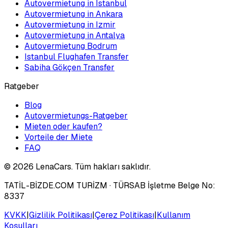
Autovermietung in Istanbul
Autovermietung in Ankara
Autovermietung in Izmir
Autovermietung in Antalya
Autovermietung Bodrum
Istanbul Flughafen Transfer
Sabiha Gökçen Transfer
Ratgeber
Blog
Autovermietungs-Ratgeber
Mieten oder kaufen?
Vorteile der Miete
FAQ
©
2026
LenaCars. Tüm hakları saklıdır.
TATİL-BİZDE.COM TURİZM
· TÜRSAB İşletme Belge No:
8337
KVKK
|
Gizlilik Politikası
|
Çerez Politikası
|
Kullanım
Koşulları