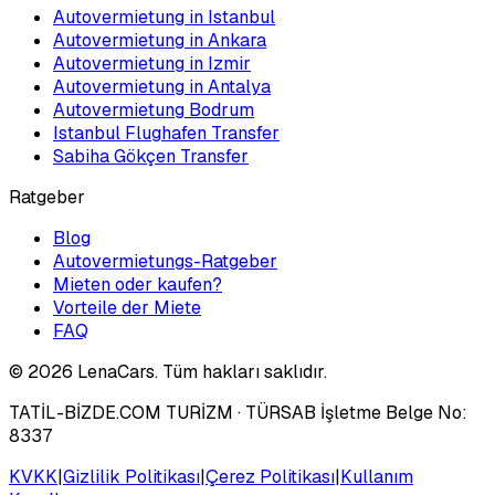
Autovermietung in Istanbul
Autovermietung in Ankara
Autovermietung in Izmir
Autovermietung in Antalya
Autovermietung Bodrum
Istanbul Flughafen Transfer
Sabiha Gökçen Transfer
Ratgeber
Blog
Autovermietungs-Ratgeber
Mieten oder kaufen?
Vorteile der Miete
FAQ
©
2026
LenaCars. Tüm hakları saklıdır.
TATİL-BİZDE.COM TURİZM
· TÜRSAB İşletme Belge No:
8337
KVKK
|
Gizlilik Politikası
|
Çerez Politikası
|
Kullanım