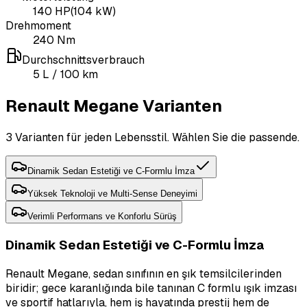
140
HP
(
104
kW)
Drehmoment
240
Nm
Durchschnittsverbrauch
5
L
/ 100 km
Renault Megane Varianten
3 Varianten für jeden Lebensstil. Wählen Sie die passende.
Dinamik Sedan Estetiği ve C-Formlu İmza
Yüksek Teknoloji ve Multi-Sense Deneyimi
Verimli Performans ve Konforlu Sürüş
Dinamik Sedan Estetiği ve C-Formlu İmza
Renault Megane, sedan sınıfının en şık temsilcilerinden
biridir; gece karanlığında bile tanınan C formlu ışık imzası
ve sportif hatlarıyla, hem iş hayatında prestij hem de