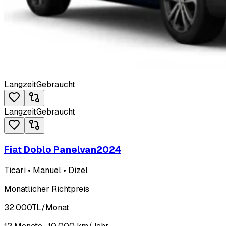
Langzeit
Gebraucht
Langzeit
Gebraucht
Fiat Doblo Panelvan
2024
Ticari • Manuel • Dizel
Monatlicher Richtpreis
32.000
TL
/Monat