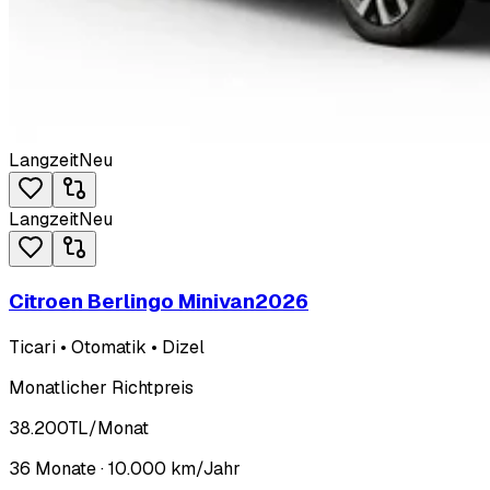
Langzeit
Neu
Langzeit
Neu
Citroen Berlingo Minivan
2026
Ticari • Otomatik • Dizel
Monatlicher Richtpreis
38.200
TL
/Monat
36
Monate ·
10.000
km/Jahr