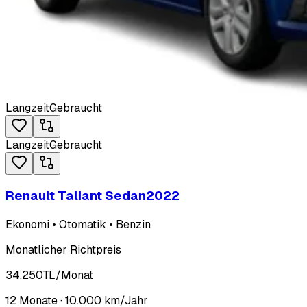
Langzeit
Gebraucht
Langzeit
Gebraucht
Renault Taliant Sedan
2022
Ekonomi • Otomatik • Benzin
Monatlicher Richtpreis
34.250
TL
/Monat
12
Monate ·
10.000
km/Jahr