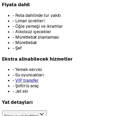
Fiyata dahil
-
Rota dahilinde tur yakıtı
-
Liman ücretleri
-
Öğle yemeği ve ikramlar
-
Alkolsüz içecekler
-
Mürettebat planlaması
-
Mürettebat
-
Şef
Ekstra alinabilecek hizmetler
-
Yemek servisi
-
Su oyuncakları
-
VIP transfer
-
Şoförlü araç
-
Jet ski
Yat detayları