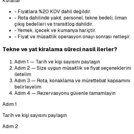
Kurallar
-
Fiyatlara %20 KDV dahil değildir.
-
Rota dahilinde yakıt, personel, tekne bedeli, liman
çıkış bedelleri ve transitlog dahildir.
-
Yemek, içecek ve kumanya hariçtir.
-
Fiyat ve müsaitlik operasyon onayı sonrası netleşir.
Tekne ve yat kiralama süreci nasil ilerler?
Adım
1
—
Tarih ve kişi sayısını paylaşın
Adım
2
—
Size uygun müsaitlik ve fiyat seçeneklerini
iletelim
Adım
3
—
Rota, konaklama ve mürettebat kapsamını
belirleyelim
Adım
4
—
Rezervasyonu güvenle tamamlayın
Adım
1
Tarih ve kişi sayısını paylaşın
Adım
2