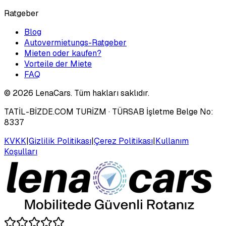
Ratgeber
Blog
Autovermietungs-Ratgeber
Mieten oder kaufen?
Vorteile der Miete
FAQ
©
2026
LenaCars. Tüm hakları saklıdır.
TATİL-BİZDE.COM TURİZM
· TÜRSAB İşletme Belge No:
8337
KVKK
|
Gizlilik Politikası
|
Çerez Politikası
|
Kullanım
Koşulları