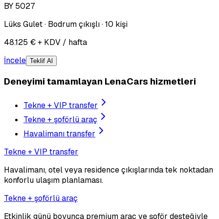
BY 5027
Lüks Gulet · Bodrum çıkışlı · 10 kişi
48.125 € + KDV / hafta
İncele
Teklif Al
Deneyimi tamamlayan LenaCars hizmetleri
Tekne + VIP transfer
Tekne + şoförlü araç
Havalimanı transfer
Tekne + VIP transfer
Havalimanı, otel veya residence çıkışlarında tek noktadan
konforlu ulaşım planlaması.
Tekne + şoförlü araç
Etkinlik günü boyunca premium araç ve şoför desteğiyle