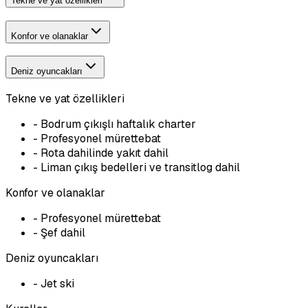
Tekne ve yat özellikleri
Konfor ve olanaklar
Deniz oyuncakları
Tekne ve yat özellikleri
-
Bodrum çıkışlı haftalık charter
-
Profesyonel mürettebat
-
Rota dahilinde yakıt dahil
-
Liman çıkış bedelleri ve transitlog dahil
Konfor ve olanaklar
-
Profesyonel mürettebat
-
Şef dahil
Deniz oyuncakları
-
Jet ski