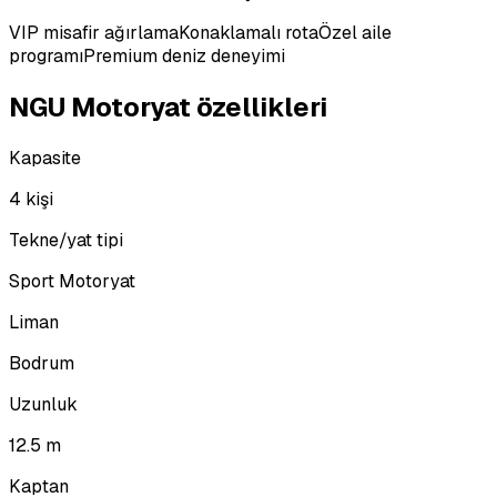
VIP misafir ağırlama
Konaklamalı rota
Özel aile
programı
Premium deniz deneyimi
NGU Motoryat özellikleri
Kapasite
4 kişi
Tekne/yat tipi
Sport Motoryat
Liman
Bodrum
Uzunluk
12.5 m
Kaptan