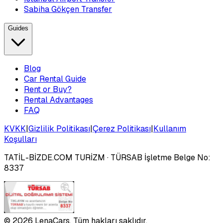
Sabiha Gökçen Transfer
Guides
Blog
Car Rental Guide
Rent or Buy?
Rental Advantages
FAQ
KVKK
|
Gizlilik Politikası
|
Çerez Politikası
|
Kullanım
Koşulları
TATİL-BİZDE.COM TURİZM
· TÜRSAB İşletme Belge No:
8337
©
2026
LenaCars. Tüm hakları saklıdır.