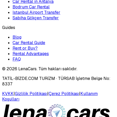
Car Rental in Antalya
Bodrum Car Rental
Istanbul Airport Transfer
Sabiha Gökçen Transfer
Guides
Blog
Car Rental Guide
Rent or Buy?
Rental Advantages
FAQ
©
2026
LenaCars. Tüm hakları saklıdır.
TATİL-BİZDE.COM TURİZM
· TÜRSAB İşletme Belge No:
8337
KVKK
|
Gizlilik Politikası
|
Çerez Politikası
|
Kullanım
Koşulları