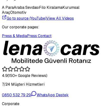
A Para
Araba Sevdası
Filo Kiralama
Kurumsal
Araç
Otomotiv
Go to source (YouTube)
View All Videos
Our corporate pages:
Press & Media
Press Contact
4.9
(150+ Google Reviews)
7/24 Müşteri Hizmetleri
0850 532 79 29
WhatsApp Destek
Corporate