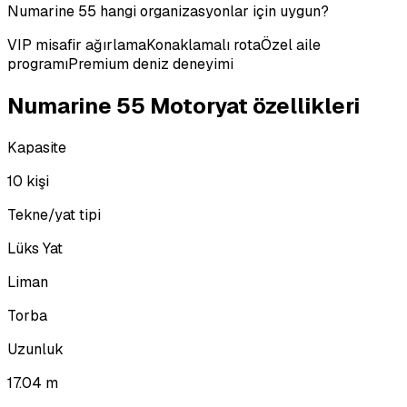
Numarine 55 hangi organizasyonlar için uygun?
VIP misafir ağırlama
Konaklamalı rota
Özel aile
programı
Premium deniz deneyimi
Numarine 55 Motoryat özellikleri
Kapasite
10 kişi
Tekne/yat tipi
Lüks Yat
Liman
Torba
Uzunluk
17.04 m