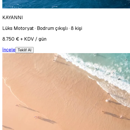
KAYANNI
Lüks Motoryat · Bodrum çıkışlı · 8 kişi
8.750 € + KDV / gün
İncele
Teklif Al