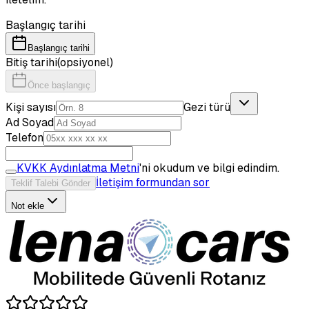
Başlangıç tarihi
Başlangıç tarihi
Bitiş tarihi
(opsiyonel)
Önce başlangıç
Kişi sayısı
Gezi türü
Ad Soyad
Telefon
KVKK Aydınlatma Metni
'ni okudum ve bilgi edindim.
İletişim formundan sor
Teklif Talebi Gönder
Not ekle