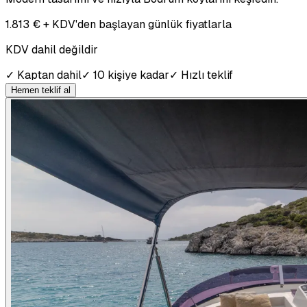
1.813 € + KDV'den başlayan günlük fiyatlarla
KDV dahil değildir
✓
Kaptan dahil
✓
10 kişiye kadar
✓
Hızlı teklif
Hemen teklif al