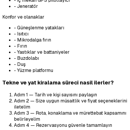
-
İç mekan GPS pilotlayıcı
-
Jeneratör
Konfor ve olanaklar
-
Güneşlenme yatakları
-
Isıtıcı
-
Mikrodalga fırın
-
Fırın
-
Yastıklar ve battaniyeler
-
Buzdolabı
-
Duş
-
Yüzme platformu
Tekne ve yat kiralama süreci nasil ilerler?
Adım
1
—
Tarih ve kişi sayısını paylaşın
Adım
2
—
Size uygun müsaitlik ve fiyat seçeneklerini
iletelim
Adım
3
—
Rota, konaklama ve mürettebat kapsamını
belirleyelim
Adım
4
—
Rezervasyonu güvenle tamamlayın