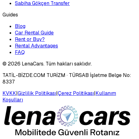
Sabiha Gökçen Transfer
Guides
Blog
Car Rental Guide
Rent or Buy?
Rental Advantages
FAQ
©
2026
LenaCars. Tüm hakları saklıdır.
TATİL-BİZDE.COM TURİZM
· TÜRSAB İşletme Belge No:
8337
KVKK
|
Gizlilik Politikası
|
Çerez Politikası
|
Kullanım
Koşulları