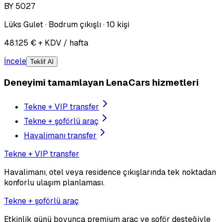
BY 5027
Lüks Gulet · Bodrum çıkışlı · 10 kişi
48.125 € + KDV / hafta
İncele
Teklif Al
Deneyimi tamamlayan LenaCars hizmetleri
Tekne + VIP transfer
Tekne + şoförlü araç
Havalimanı transfer
Tekne + VIP transfer
Havalimanı, otel veya residence çıkışlarında tek noktadan
konforlu ulaşım planlaması.
Tekne + şoförlü araç
Etkinlik günü boyunca premium araç ve şoför desteğiyle