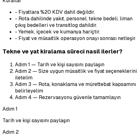
Kurallar
-
Fiyatlara %20 KDV dahil değildir.
-
Rota dahilinde yakıt, personel, tekne bedeli, liman
çıkış bedelleri ve transitlog dahildir.
-
Yemek, içecek ve kumanya hariçtir.
-
Fiyat ve müsaitlik operasyon onayı sonrası netleşir.
Tekne ve yat kiralama süreci nasil ilerler?
Adım
1
—
Tarih ve kişi sayısını paylaşın
Adım
2
—
Size uygun müsaitlik ve fiyat seçeneklerini
iletelim
Adım
3
—
Rota, konaklama ve mürettebat kapsamını
belirleyelim
Adım
4
—
Rezervasyonu güvenle tamamlayın
Adım
1
Tarih ve kişi sayısını paylaşın
Adım
2