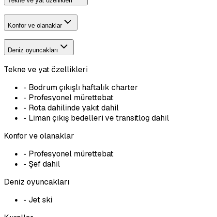
Tekne ve yat özellikleri
Konfor ve olanaklar
Deniz oyuncakları
Tekne ve yat özellikleri
-
Bodrum çıkışlı haftalık charter
-
Profesyonel mürettebat
-
Rota dahilinde yakıt dahil
-
Liman çıkış bedelleri ve transitlog dahil
Konfor ve olanaklar
-
Profesyonel mürettebat
-
Şef dahil
Deniz oyuncakları
-
Jet ski