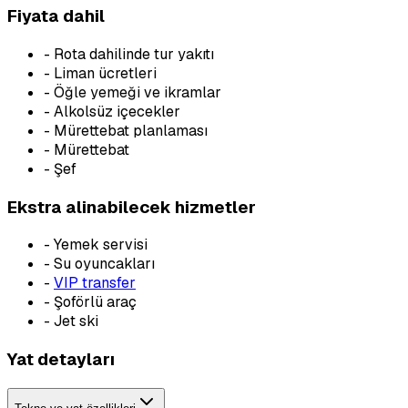
Fiyata dahil
-
Rota dahilinde tur yakıtı
-
Liman ücretleri
-
Öğle yemeği ve ikramlar
-
Alkolsüz içecekler
-
Mürettebat planlaması
-
Mürettebat
-
Şef
Ekstra alinabilecek hizmetler
-
Yemek servisi
-
Su oyuncakları
-
VIP transfer
-
Şoförlü araç
-
Jet ski
Yat detayları