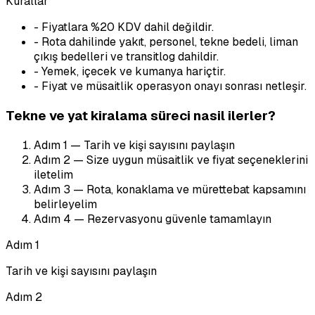
Kurallar
-
Fiyatlara %20 KDV dahil değildir.
-
Rota dahilinde yakıt, personel, tekne bedeli, liman
çıkış bedelleri ve transitlog dahildir.
-
Yemek, içecek ve kumanya hariçtir.
-
Fiyat ve müsaitlik operasyon onayı sonrası netleşir.
Tekne ve yat kiralama süreci nasil ilerler?
Adım
1
—
Tarih ve kişi sayısını paylaşın
Adım
2
—
Size uygun müsaitlik ve fiyat seçeneklerini
iletelim
Adım
3
—
Rota, konaklama ve mürettebat kapsamını
belirleyelim
Adım
4
—
Rezervasyonu güvenle tamamlayın
Adım
1
Tarih ve kişi sayısını paylaşın
Adım
2