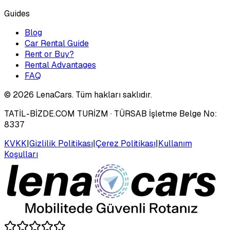
Guides
Blog
Car Rental Guide
Rent or Buy?
Rental Advantages
FAQ
©
2026
LenaCars. Tüm hakları saklıdır.
TATİL-BİZDE.COM TURİZM
· TÜRSAB İşletme Belge No:
8337
KVKK
|
Gizlilik Politikası
|
Çerez Politikası
|
Kullanım
Koşulları