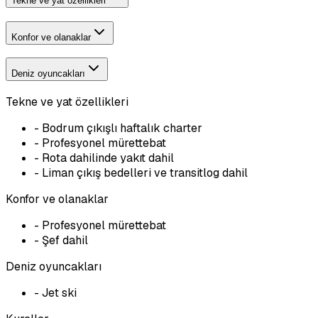
Tekne ve yat özellikleri
Konfor ve olanaklar
Deniz oyuncakları
Tekne ve yat özellikleri
-
Bodrum çıkışlı haftalık charter
-
Profesyonel mürettebat
-
Rota dahilinde yakıt dahil
-
Liman çıkış bedelleri ve transitlog dahil
Konfor ve olanaklar
-
Profesyonel mürettebat
-
Şef dahil
Deniz oyuncakları
-
Jet ski