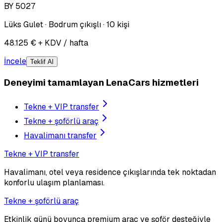
BY 5027
Lüks Gulet · Bodrum çıkışlı · 10 kişi
48.125 € + KDV / hafta
İncele
Teklif Al
Deneyimi tamamlayan LenaCars hizmetleri
Tekne + VIP transfer
Tekne + şoförlü araç
Havalimanı transfer
Tekne + VIP transfer
Havalimanı, otel veya residence çıkışlarında tek noktadan
konforlu ulaşım planlaması.
Tekne + şoförlü araç
Etkinlik günü boyunca premium araç ve şoför desteğiyle