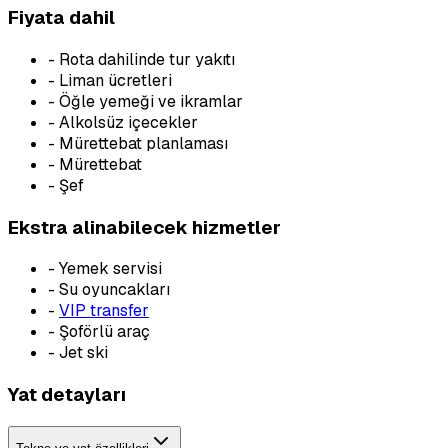
Fiyata dahil
-
Rota dahilinde tur yakıtı
-
Liman ücretleri
-
Öğle yemeği ve ikramlar
-
Alkolsüz içecekler
-
Mürettebat planlaması
-
Mürettebat
-
Şef
Ekstra alinabilecek hizmetler
-
Yemek servisi
-
Su oyuncakları
-
VIP transfer
-
Şoförlü araç
-
Jet ski
Yat detayları