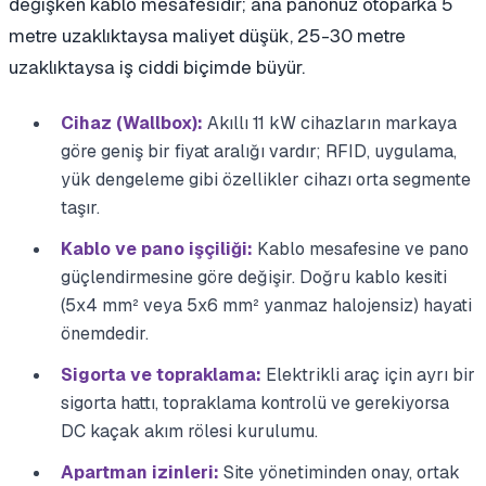
değişken kablo mesafesidir; ana panonuz otoparka 5
metre uzaklıktaysa maliyet düşük, 25-30 metre
uzaklıktaysa iş ciddi biçimde büyür.
Cihaz (Wallbox):
Akıllı 11 kW cihazların markaya
göre geniş bir fiyat aralığı vardır; RFID, uygulama,
yük dengeleme gibi özellikler cihazı orta segmente
taşır.
Kablo ve pano işçiliği:
Kablo mesafesine ve pano
güçlendirmesine göre değişir. Doğru kablo kesiti
(5x4 mm² veya 5x6 mm² yanmaz halojensiz) hayati
önemdedir.
Sigorta ve topraklama:
Elektrikli araç için ayrı bir
sigorta hattı, topraklama kontrolü ve gerekiyorsa
DC kaçak akım rölesi kurulumu.
Apartman izinleri:
Site yönetiminden onay, ortak