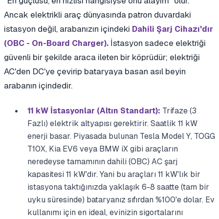
"En güçlüsü, en hızlısı hangisiyse onu alayım" olur.
Ancak elektrikli araç dünyasında patron duvardaki
istasyon değil, arabanızın içindeki
Dahili Şarj Cihazı'dır
İstasyon sadece elektriği
(OBC - On-Board Charger).
güvenli bir şekilde araca ileten bir köprüdür; elektriği
AC'den DC'ye çevirip bataryaya basan asıl beyin
arabanın içindedir.
11 kW İstasyonlar (Altın Standart):
Trifaze (3
Fazlı) elektrik altyapısı gerektirir. Saatlik 11 kW
enerji basar. Piyasada bulunan Tesla Model Y, TOGG
T10X, Kia EV6 veya BMW iX gibi araçların
neredeyse tamamının dahili (OBC) AC şarj
kapasitesi 11 kW'dır. Yani bu araçları 11 kW'lık bir
istasyona taktığınızda yaklaşık 6-8 saatte (tam bir
uyku süresinde) bataryanız sıfırdan %100'e dolar. Ev
kullanımı için en ideal, evinizin sigortalarını