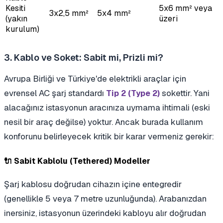
Kesiti
5x6 mm² veya
3x2,5 mm²
5x4 mm²
(yakın
üzeri
kurulum)
3. Kablo ve Soket: Sabit mi, Prizli mi?
Avrupa Birliği ve Türkiye'de elektrikli araçlar için
evrensel AC şarj standardı
sokettir. Yani
Tip 2 (Type 2)
alacağınız istasyonun aracınıza uymama ihtimali (eski
nesil bir araç değilse) yoktur. Ancak burada kullanım
konforunu belirleyecek kritik bir karar vermeniz gerekir:
🔌 Sabit Kablolu (Tethered) Modeller
Şarj kablosu doğrudan cihazın içine entegredir
(genellikle 5 veya 7 metre uzunluğunda). Arabanızdan
inersiniz, istasyonun üzerindeki kabloyu alır doğrudan