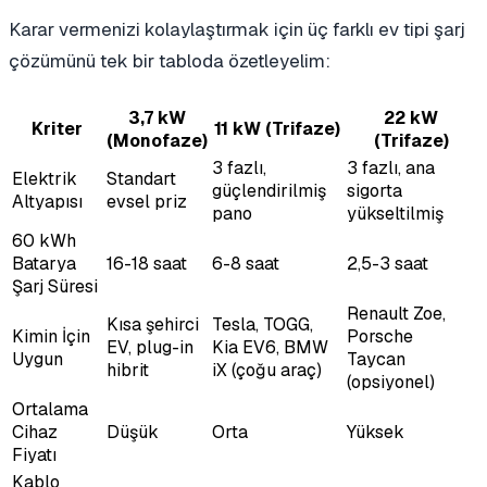
Karar vermenizi kolaylaştırmak için üç farklı ev tipi şarj
çözümünü tek bir tabloda özetleyelim:
3,7 kW
22 kW
Kriter
11 kW (Trifaze)
(Monofaze)
(Trifaze)
3 fazlı,
3 fazlı, ana
Elektrik
Standart
güçlendirilmiş
sigorta
Altyapısı
evsel priz
pano
yükseltilmiş
60 kWh
Batarya
16-18 saat
6-8 saat
2,5-3 saat
Şarj Süresi
Renault Zoe,
Kısa şehirci
Tesla, TOGG,
Kimin İçin
Porsche
EV, plug-in
Kia EV6, BMW
Uygun
Taycan
hibrit
iX (çoğu araç)
(opsiyonel)
Ortalama
Cihaz
Düşük
Orta
Yüksek
Fiyatı
Kablo