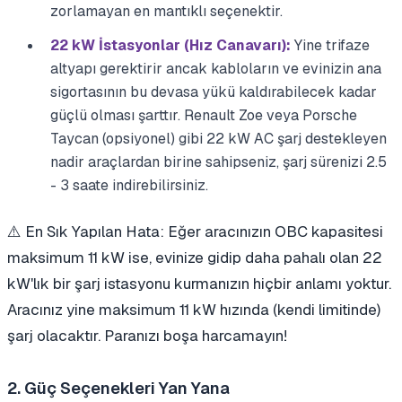
zorlamayan en mantıklı seçenektir.
22 kW İstasyonlar (Hız Canavarı):
Yine trifaze
altyapı gerektirir ancak kabloların ve evinizin ana
sigortasının bu devasa yükü kaldırabilecek kadar
güçlü olması şarttır. Renault Zoe veya Porsche
Taycan (opsiyonel) gibi 22 kW AC şarj destekleyen
nadir araçlardan birine sahipseniz, şarj sürenizi 2.5
- 3 saate indirebilirsiniz.
⚠️ En Sık Yapılan Hata: Eğer aracınızın OBC kapasitesi
maksimum 11 kW ise, evinize gidip daha pahalı olan 22
kW'lık bir şarj istasyonu kurmanızın hiçbir anlamı yoktur.
Aracınız yine maksimum 11 kW hızında (kendi limitinde)
şarj olacaktır. Paranızı boşa harcamayın!
2. Güç Seçenekleri Yan Yana