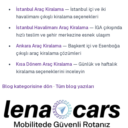
İstanbul Araç Kiralama
— İstanbul içi ve iki
havalimanı çıkışlı kiralama seçenekleri
İstanbul Havalimanı Araç Kiralama
— İGA çıkışında
hızlı teslim ve şehir merkezine esnek ulaşım
Ankara Araç Kiralama
— Başkent içi ve Esenboğa
çıkışlı araç kiralama çözümleri
Kısa Dönem Araç Kiralama
— Günlük ve haftalık
kiralama seçeneklerini inceleyin
Blog kategorisine dön
·
Tüm blog yazıları