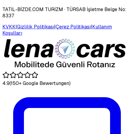
TATİL-BİZDE.COM TURİZM
· TÜRSAB İşletme Belge No:
8337
KVKK
|
Gizlilik Politikası
|
Çerez Politikası
|
Kullanım
Koşulları
4.9
(150+ Google Bewertungen)