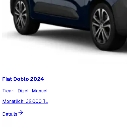
Fiat Doblo
2024
Ticari · Dizel · Manuel
Monatlich
:
32.000
TL
Details