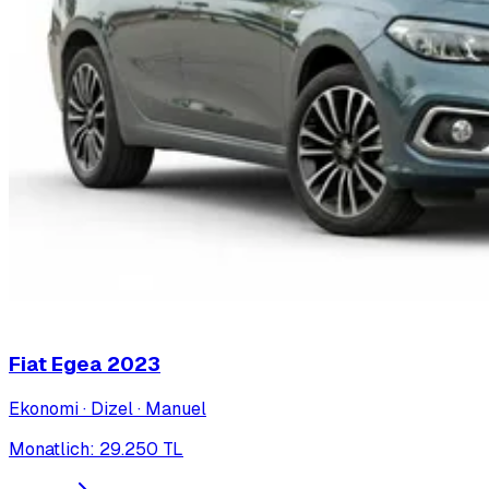
Fiat Egea
2023
Ekonomi · Dizel · Manuel
Monatlich
:
29.250
TL