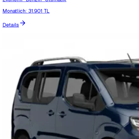
Monatlich
:
31.901
TL
Details